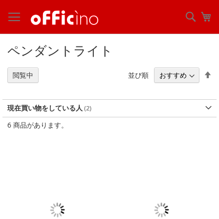
コ
ン
検
マ
テ
索
ン
ツ
ペンダントライト
に
ス
キ
降
並び順
閲覧中
ッ
順
プ
現在買い物をしている人
6
商品があります。