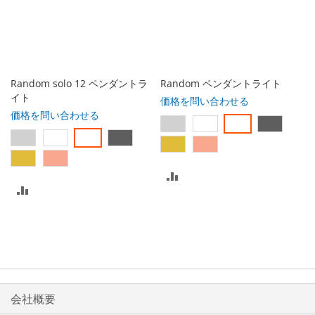
に
に
入
入
れ
れ
る
る
Random solo 12 ペンダントラ
Random ペンダントライト
イト
価格を問い合わせる
価格を問い合わせる
比
比
較
較
リ
リ
ス
ス
ト
ト
会社概要
に
に