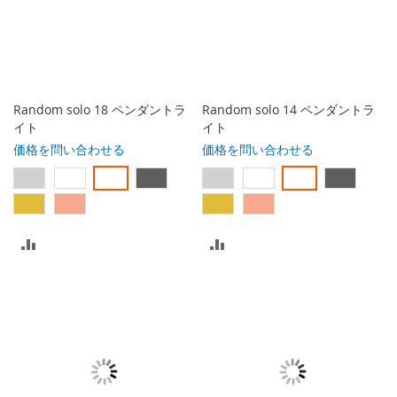
に
に
入
入
れ
れ
る
る
Random solo 18 ペンダントラ
Random solo 14 ペンダントラ
イト
イト
価格を問い合わせる
価格を問い合わせる
比
比
較
較
リ
リ
ス
ス
ト
ト