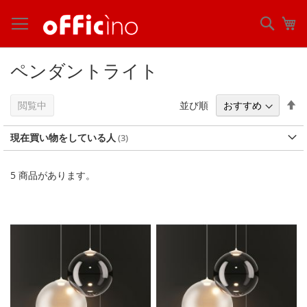
コ
ン
検
マ
テ
索
ン
ツ
ペンダントライト
に
ス
キ
降
並び順
閲覧中
ッ
順
プ
現在買い物をしている人
5
商品があります。