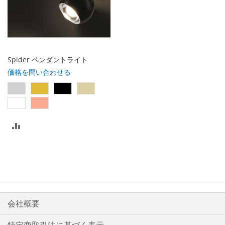
に
に
入
入
れ
れ
る
る
Spider ペンダントライト
価格を問い合わせる
比
較
リ
ス
ト
会社概要
に