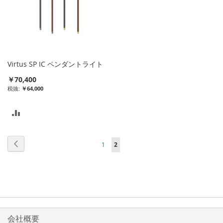
Virtus SP IC ペンダントライト
￥70,400
￥64,000
比
較
ペ
ペ
前
ペ
ペ
1
2
リ
ー
ー
ー
ー
ジ
ス
ジ
ジ
ジ
ト
を
に
読
入
会社概要
ん