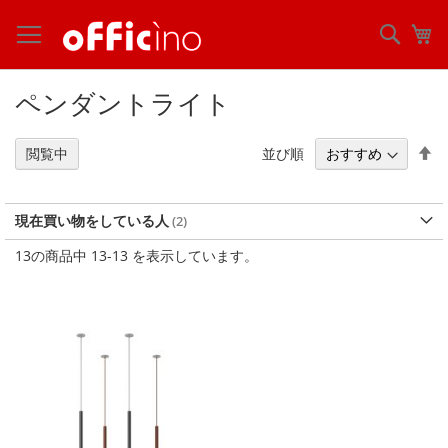
コ
ン
検
マ
テ
索
ン
ツ
ペンダントライト
に
ス
キ
降
並び順
閲覧中
ッ
順
プ
現在買い物をしている人
13
の商品中
13
-
13
を表示しています。