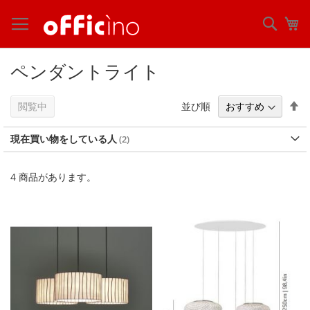
コ
ン
検
マ
テ
索
ン
ツ
ペンダントライト
に
ス
キ
降
並び順
閲覧中
ッ
順
プ
現在買い物をしている人
4
商品があります。