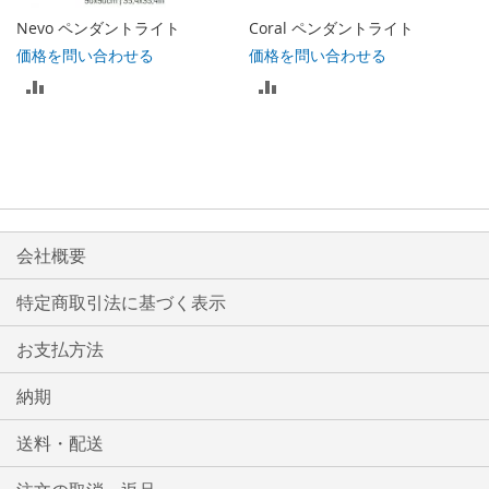
る
る
Nevo ペンダントライト
Coral ペンダントライト
価格を問い合わせる
価格を問い合わせる
比
比
較
較
リ
リ
ス
ス
ト
ト
会社概要
に
に
特定商取引法に基づく表示
入
入
お支払方法
れ
れ
る
る
納期
送料・配送