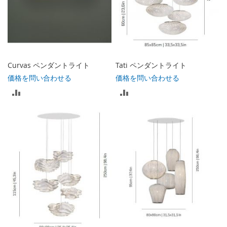
Curvas ペンダントライト
Tati ペンダントライト
価格を問い合わせる
価格を問い合わせる
比
比
較
較
リ
リ
ス
ス
ト
ト
に
に
入
入
れ
れ