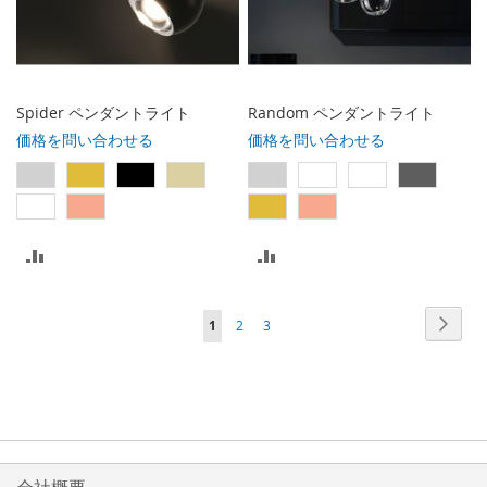
入
入
れ
れ
る
る
Spider ペンダントライト
Random ペンダントライト
価格を問い合わせる
価格を問い合わせる
比
比
較
較
ペ
ペ
次
ペ
ペ
ペ
1
2
3
リ
リ
ー
ー
ー
ー
ー
ジ
ス
ス
ジ
ジ
ジ
ジ
ト
ト
を
に
に
読
入
入