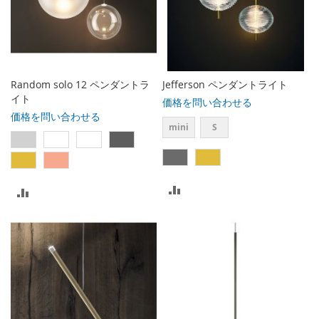
に
に
入
入
れ
れ
る
る
Random solo 12 ペンダントラ
Jefferson ペンダントライト
イト
価格を問い合わせる
価格を問い合わせる
mini
S
比
比
較
較
リ
リ
ス
ス
ト
ト
に
に