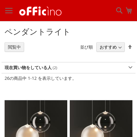
コ
ン
検
マ
テ
索
ン
ツ
ペンダントライト
に
ス
キ
降
並び順
閲覧中
ッ
順
プ
現在買い物をしている人
26
の商品中
1
-
12
を表示しています。