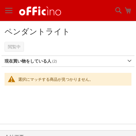
コ
ン
検
マ
テ
索
ン
ツ
ペンダントライト
に
ス
キ
閲覧中
ッ
プ
現在買い物をしている人
選択にマッチする商品が見つかりません。