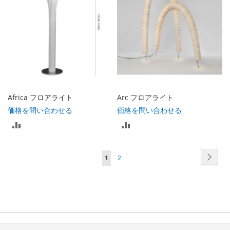
ス
ス
ト
ト
に
に
入
入
れ
れ
る
る
Africa フロアライト
Arc フロアライト
価格を問い合わせる
価格を問い合わせる
比
比
較
較
ペ
ペ
次
ペ
ペ
1
2
リ
リ
ー
ー
ー
ー
ジ
ス
ス
ジ
ジ
ジ
ト
ト
を
に
に
読