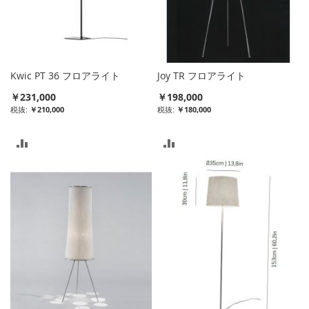
入
入
れ
れ
る
る
Kwic PT 36 フロアライト
Joy TR フロアライト
￥231,000
￥198,000
￥210,000
￥180,000
比
比
較
較
リ
リ
ス
ス
ト
ト
に
に
入
入