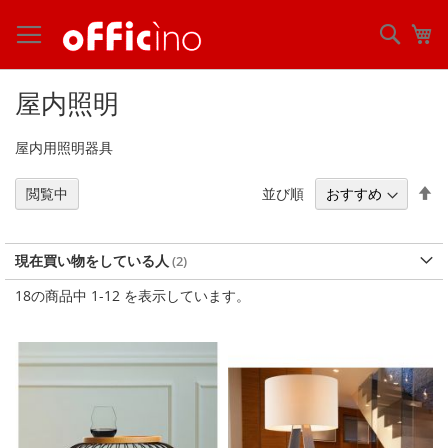
コ
ン
検
マ
テ
索
ン
ツ
屋内照明
に
ス
屋内用照明器具
キ
ッ
プ
降
並び順
閲覧中
順
現在買い物をしている人
18
の商品中
1
-
12
を表示しています。