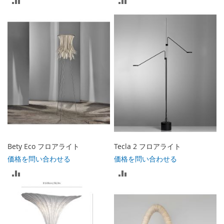
較
較
リ
リ
ス
ス
ト
ト
に
に
入
入
れ
れ
る
る
Bety Eco フロアライト
Tecla 2 フロアライト
価格を問い合わせる
価格を問い合わせる
比
比
較
較
リ
リ