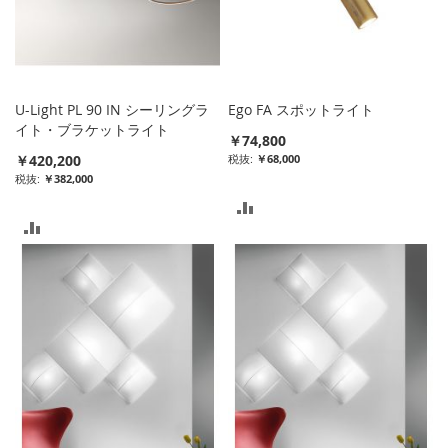
入
入
れ
れ
る
る
U-Light PL 90 IN シーリングラ
Ego FA スポットライト
イト・ブラケットライト
￥74,800
￥420,200
￥68,000
￥382,000
比
比
較
較
リ
リ
ス
ス
ト
ト
に
に
入
入