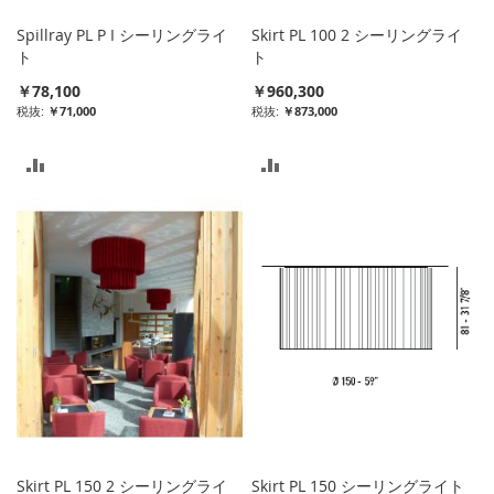
る
る
Spillray PL P I シーリングライ
Skirt PL 100 2 シーリングライ
ト
ト
￥78,100
￥960,300
￥71,000
￥873,000
比
比
較
較
リ
リ
ス
ス
ト
ト
に
に
入
入
れ
れ
る
る
Skirt PL 150 2 シーリングライ
Skirt PL 150 シーリングライト