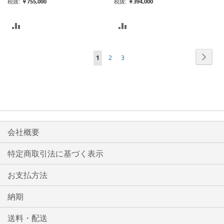
￥755,000
￥394,000
比
比
較
較
ペ
ペ
次
ペ
ペ
ペ
1
2
3
リ
リ
ー
ー
ー
ー
ー
ジ
ス
ス
ジ
ジ
ジ
ジ
ト
ト
を
に
に
読
入
入
会社概要
ん
れ
れ
で
特定商取引法に基づく表示
い
る
る
お支払方法
ま
す
納期
送料・配送