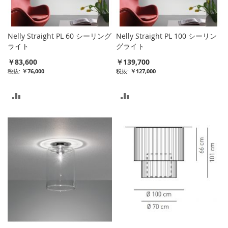
れ
れ
る
る
Nelly Straight PL 60 シーリング
Nelly Straight PL 100 シーリン
ライト
グライト
￥83,600
￥139,700
￥76,000
￥127,000
比
比
較
較
リ
リ
ス
ス
ト
ト
に
に
入
入
れ
れ