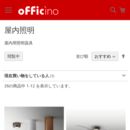
コ
ン
検
マ
テ
索
ン
ツ
屋内照明
に
ス
屋内用照明器具
キ
ッ
プ
降
並び順
閲覧中
順
現在買い物をしている人
26
の商品中
1
-
12
を表示しています。