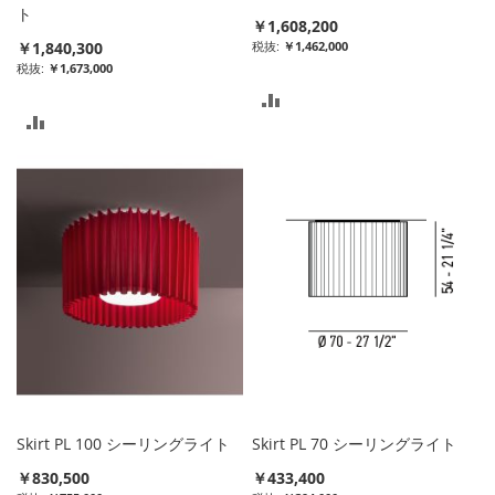
ト
￥1,608,200
￥1,840,300
￥1,462,000
￥1,673,000
比
比
較
較
リ
リ
ス
ス
ト
ト
に
に
入
入
れ
れ
る
る
Skirt PL 100 シーリングライト
Skirt PL 70 シーリングライト
￥830,500
￥433,400