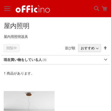
コ
ン
検
マ
テ
索
ン
ツ
屋内照明
に
ス
屋内用照明器具
キ
ッ
プ
降
並び順
閲覧中
順
現在買い物をしている人
1
商品があります。