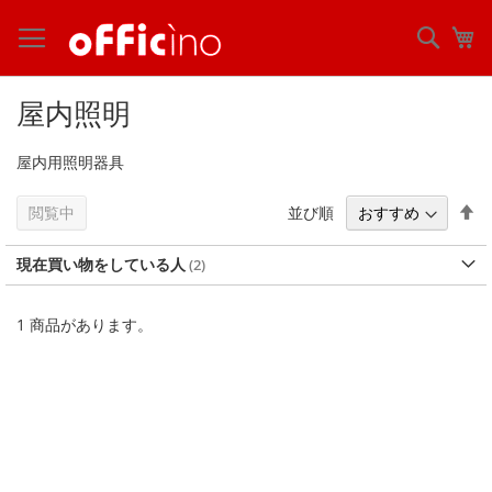
コ
ン
検
マ
テ
索
ン
ツ
屋内照明
に
ス
屋内用照明器具
キ
ッ
プ
降
並び順
閲覧中
順
現在買い物をしている人
1
商品があります。