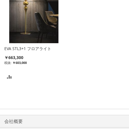
EVA STL3+1 フロアライト
￥663,300
￥603,000
比
較
リ
ス
ト
会社概要
に