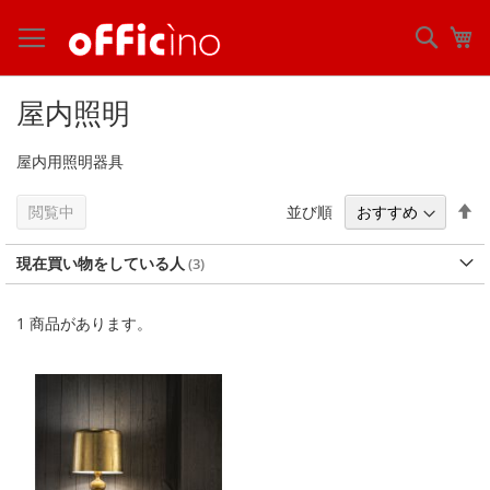
コ
ン
検
マ
テ
索
ン
ツ
屋内照明
に
ス
屋内用照明器具
キ
ッ
プ
降
並び順
閲覧中
順
現在買い物をしている人
1
商品があります。