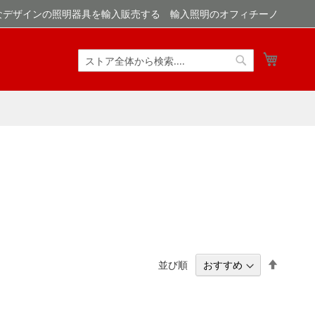
なデザインの照明器具を輸入販売する 輸入照明のオフィチーノ
マイカ
検
検
索
索
降
並び順
順