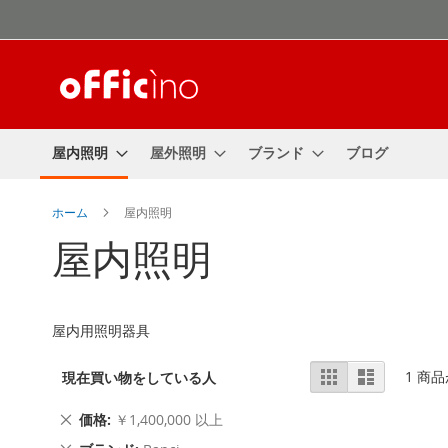
コ
ン
テ
ン
ツ
に
ス
屋内照明
屋外照明
ブランド
ブログ
キ
ッ
プ
ホーム
屋内照明
屋内照明
屋内用照明器具
表
表
リ
1
商品
現在買い物をしている人
ス
示
ト
方
こ
価格
￥1,400,000 以上
法
の
こ