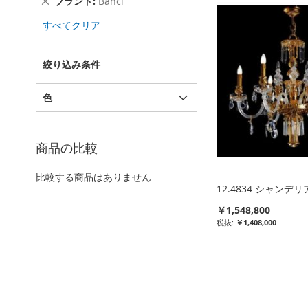
ブランド
Banci
商
の
品
すべてクリア
商
を
品
削
を
除
絞り込み条件
削
す
除
る
す
色
る
商品の比較
比較する商品はありません
12.4834 シャンデリ
￥1,548,800
￥1,408,000
比
較
リ