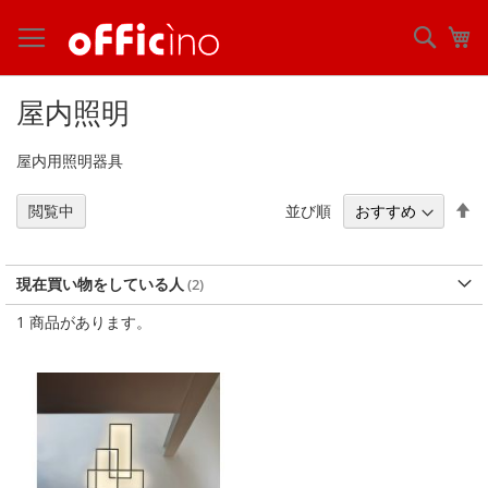
コ
ン
検
マ
テ
索
ン
ツ
屋内照明
に
ス
屋内用照明器具
キ
ッ
プ
降
並び順
閲覧中
順
現在買い物をしている人
1
商品があります。