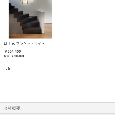
LT Trio ブラケットライト
￥554,400
￥504,000
比
較
リ
ス
ト
会社概要
に