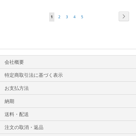
較
較
ペ
ペ
次
ペ
ペ
ペ
ペ
ペ
1
2
3
4
5
リ
リ
ー
ー
ー
ー
ー
ー
ー
ジ
ス
ス
ジ
ジ
ジ
ジ
ジ
ジ
ト
ト
を
に
に
読
入
入
会社概要
ん
れ
れ
で
特定商取引法に基づく表示
い
る
る
お支払方法
ま
す
納期
送料・配送
注文の取消・返品