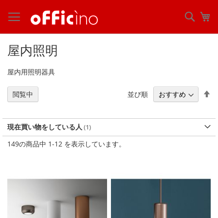
コ
ン
検
マ
テ
索
ン
ツ
屋内照明
に
ス
屋内用照明器具
キ
ッ
プ
降
並び順
閲覧中
順
現在買い物をしている人
149
の商品中
1
-
12
を表示しています。