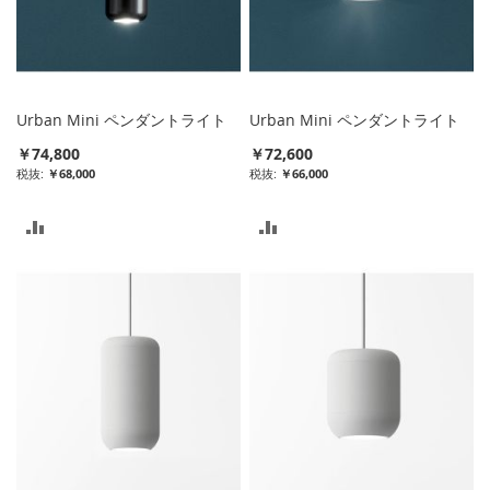
入
入
れ
れ
る
る
Urban Mini ペンダントライト
Urban Mini ペンダントライト
￥74,800
￥72,600
￥68,000
￥66,000
比
比
較
較
リ
リ
ス
ス
ト
ト
に
に
入
入