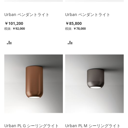
れ
れ
る
る
Urban ペンダントライト
Urban ペンダントライト
￥101,200
￥85,800
￥92,000
￥78,000
比
比
較
較
リ
リ
ス
ス
ト
ト
に
に
入
入
れ
れ
る
る
Urban PL G シーリングライト
Urban PL M シーリングライト