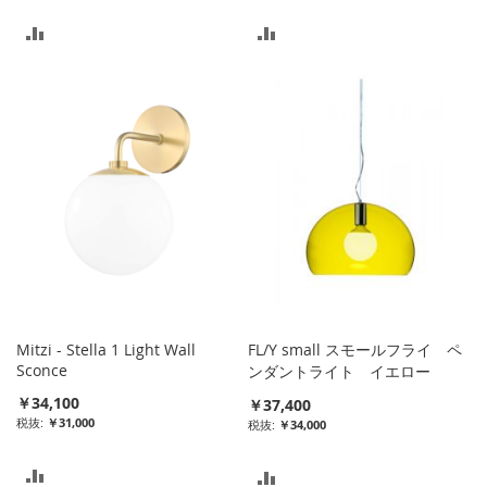
比
比
較
較
リ
リ
ス
ス
ト
ト
に
に
入
入
れ
れ
る
る
Mitzi - Stella 1 Light Wall
FL/Y small スモールフライ ペ
Sconce
ンダントライト イエロー
￥34,100
￥37,400
￥31,000
￥34,000
比
比