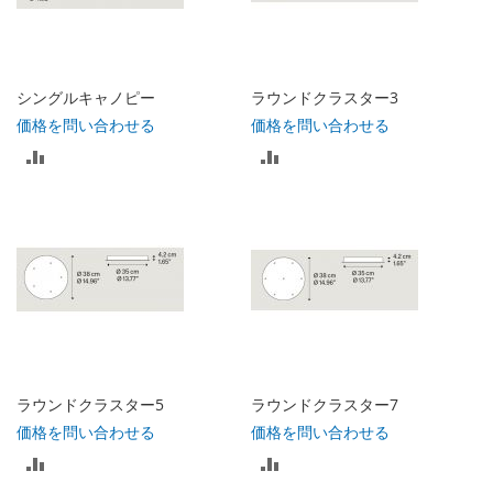
ト
に
に
入
入
れ
シングルキャノピー
ラウンドクラスター3
れ
価格を問い合わせる
価格を問い合わせる
る
比
比
る
較
較
リ
リ
ス
ス
ト
ト
に
に
入
入
ラウンドクラスター5
ラウンドクラスター7
れ
れ
価格を問い合わせる
価格を問い合わせる
比
比
る
る