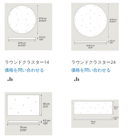
較
較
リ
リ
ス
ス
ト
ト
に
に
入
入
ラウンドクラスター14
ラウンドクラスター24
れ
れ
価格を問い合わせる
価格を問い合わせる
比
比
る
る
較
較
リ
リ
ス
ス
ト
ト
に
に