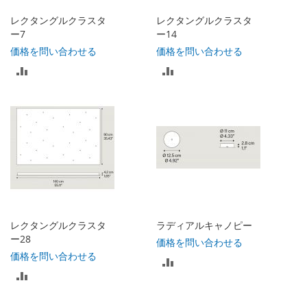
入
入
レクタングルクラスタ
レクタングルクラスタ
れ
れ
ー7
ー14
価格を問い合わせる
価格を問い合わせる
る
る
比
比
較
較
リ
リ
ス
ス
ト
ト
に
に
入
入
レクタングルクラスタ
ラディアルキャノピー
れ
れ
ー28
価格を問い合わせる
価格を問い合わせる
比
る
る
比
較
較