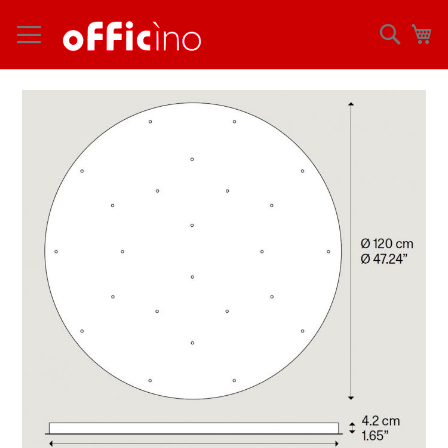
コ
ン
検
マ
テ
索
ン
ツ
Skip
に
to
ス
the
キ
end
ッ
of
プ
the
images
gallery