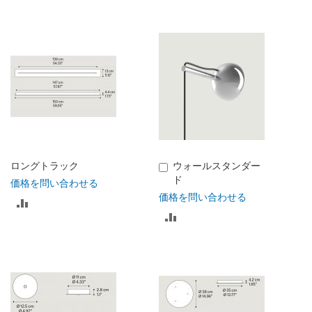
ロングトラック
ウォールスタンダー
カ
ド
ー
価格を問い合わせる
ト
価格を問い合わせる
比
に
比
入
較
れ
較
る
リ
リ
ス
ス
ト