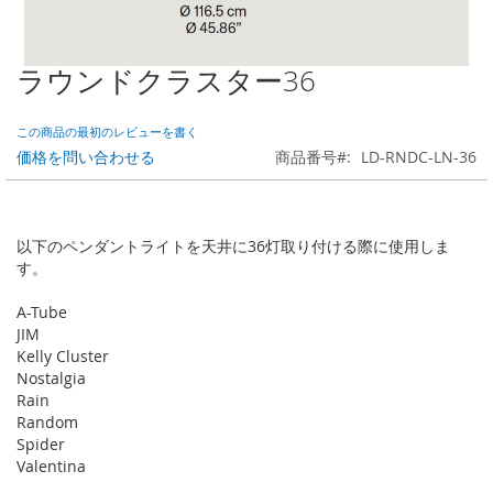
ラウンドクラスター36
Skip
to
the
この商品の最初のレビューを書く
beginning
価格を問い合わせる
商品番号
LD-RNDC-LN-36
of
the
images
gallery
以下のペンダントライトを天井に36灯取り付ける際に使用しま
す。
A-Tube
JIM
Kelly Cluster
Nostalgia
Rain
Random
Spider
Valentina