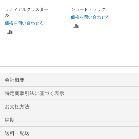
入
れ
ラディアルクラスター
ショートトラック
れ
28
価格を問い合わせる
る
価格を問い合わせる
比
る
比
較
較
リ
リ
ス
ス
ト
ト
会社概要
に
に
入
特定商取引法に基づく表示
入
れ
お支払方法
れ
る
る
納期
送料・配送