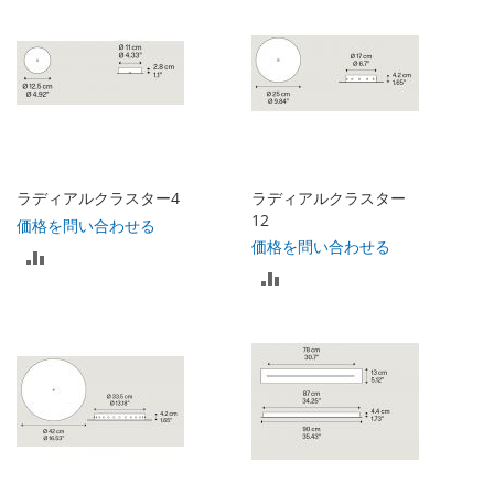
リ
リ
ス
ス
ト
ト
に
に
入
入
れ
ラディアルクラスター4
ラディアルクラスター
れ
12
価格を問い合わせる
る
価格を問い合わせる
比
る
比
較
較
リ
リ
ス
ス
ト
ト
に
に
入