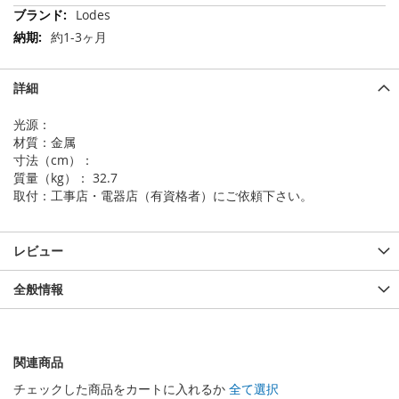
そ
Lodes
の
約1-3ヶ月
他
の
情
詳細
報
光源：
材質：金属
寸法（cm）：
質量（kg）： 32.7
取付：工事店・電器店（有資格者）にご依頼下さい。
レビュー
全般情報
関連商品
チェックした商品をカートに入れるか
全て選択