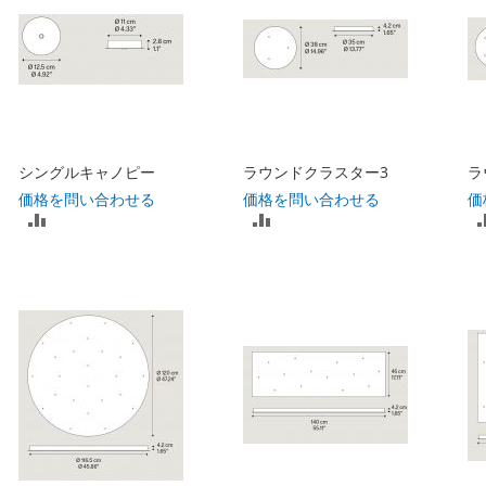
シングルキャノピー
ラウンドクラスター3
ラ
価格を問い合わせる
価格を問い合わせる
価
比
比
較
較
リ
リ
ス
ス
ト
ト
に
に
入
入
れ
れ