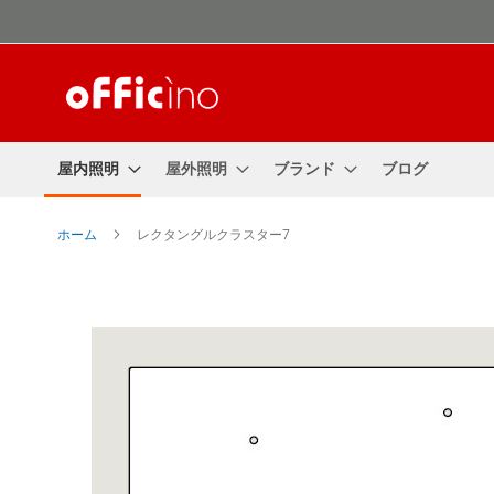
コ
ン
テ
ン
ツ
に
ス
屋内照明
屋外照明
ブランド
ブログ
キ
ッ
プ
ホーム
レクタングルクラスター7
Skip
to
the
end
of
the
images
gallery