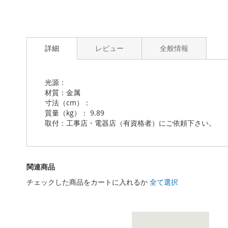
Skip
to
詳細
レビュー
全般情報
the
beginning
of
the
光源：
images
材質：金属
gallery
寸法（cm）：
質量（kg）： 9.89
取付：工事店・電器店（有資格者）にご依頼下さい。
関連商品
チェックした商品をカートに入れるか
全て選択