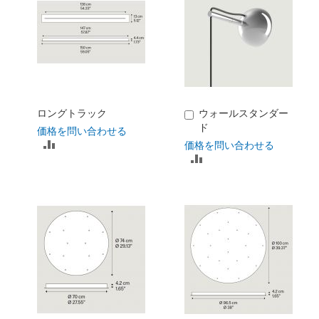
ロングトラック
ウォールスタンダー
カ
ド
ー
価格を問い合わせる
ト
比
価格を問い合わせる
に
比
較
入
較
れ
リ
る
リ
ス
ス
ト
ト
に
に
入
入
れ