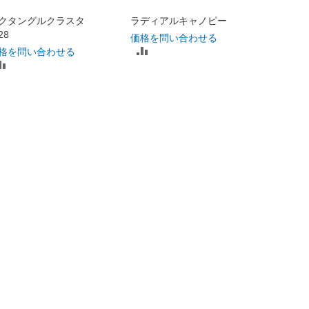
クタングルクラスタ
ラディアルキャノピー
る
る
28
価格を問い合わせる
比
格を問い合わせる
比
較
較
リ
リ
ス
ス
ト
ト
に
に
入
入
れ
れ
る
る