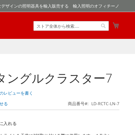
なデザインの照明器具を輸入販売する 輸入照明のオフィチーノ
マイカ
検
検
索
索
タングルクラスター7
のレビューを書く
せる
商品番号
LD-RCTC-LN-7
に入れる