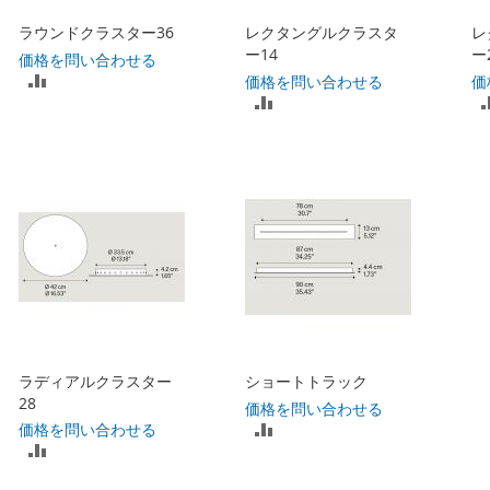
ラウンドクラスター36
レクタングルクラスタ
レ
る
る
ー14
ー
価格を問い合わせる
比
価格を問い合わせる
価
比
較
較
リ
リ
ス
ス
ト
ト
に
に
入
入
れ
れ
ラディアルクラスター
ショートトラック
る
28
る
価格を問い合わせる
比
価格を問い合わせる
比
較
較