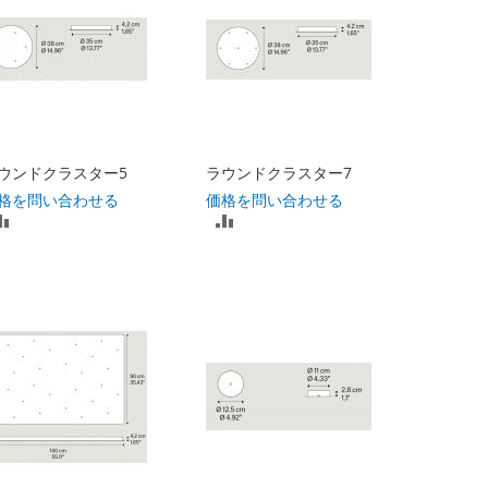
ウンドクラスター5
ラウンドクラスター7
格を問い合わせる
価格を問い合わせる
比
比
較
較
リ
リ
ス
ス
ト
ト
に
に
入
入
れ
れ