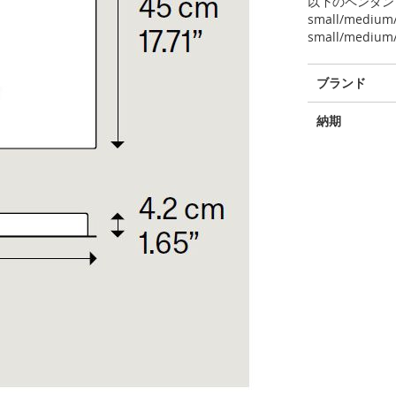
以下のペンダン
small/medium/l
small/medium/
そ
ブランド
の
他
納期
の
情
報