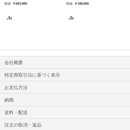
￥603,000
￥188,000
比
比
較
較
リ
リ
ス
ス
ト
ト
会社概要
に
に
特定商取引法に基づく表示
入
入
お支払方法
れ
れ
る
る
納期
送料・配送
注文の取消・返品