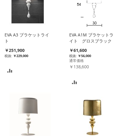
ト
ト
に
に
入
入
れ
EVA A3 ブラケットライ
EVA A1M ブラケットラ
れ
ト
イト グロスブラック
る
特
￥251,900
￥61,600
る
別
￥229,000
￥56,000
価
通常価格
格
￥138,600
比
較
比
リ
較
ス
リ
ト
ス
に
ト
入
に