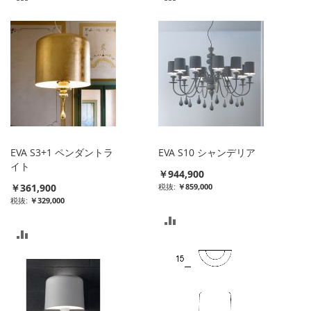
較
較
リ
リ
ス
ス
ト
ト
に
に
入
入
EVA S3+1 ペンダントラ
EVA S10 シャンデリア
れ
れ
イト
￥944,900
￥361,900
￥859,000
る
る
￥329,000
比
比
較
較
リ
リ
ス
ス