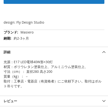
design: Fly Design Studio
そ
Masiero
の
約2-3ヶ月
他
の
情
詳細
報
光源：E17 LED電球40W形×30灯
材質：ポリウレタン塗装仕上、アルミニウム塗装仕上、
寸法（cm）： 直径280 高さ200
質量（kg）： －
取付：工事店・電器店（有資格者）にご依頼下さい。取付はボル
ト吊りです。
レビュー