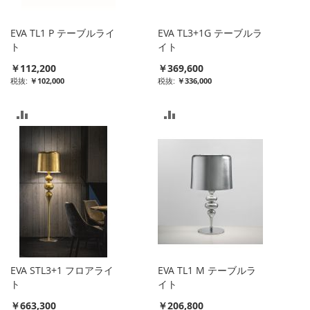
れ
入
EVA TL1 P テーブルライ
EVA TL3+1G テーブルラ
る
れ
ト
イト
￥112,200
￥369,600
る
￥102,000
￥336,000
比
比
較
較
リ
リ
ス
ス
ト
ト
に
に
入
入
EVA STL3+1 フロアライ
EVA TL1 M テーブルラ
れ
れ
ト
イト
￥663,300
￥206,800
る
る