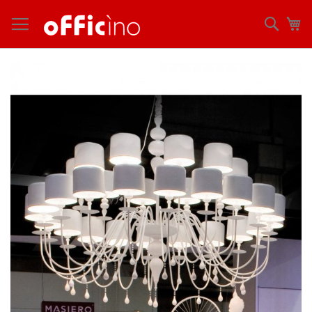
コ
ン
検
マ
テ
索
ン
ツ
Skip
に
to
ス
the
キ
end
ッ
of
プ
the
images
gallery