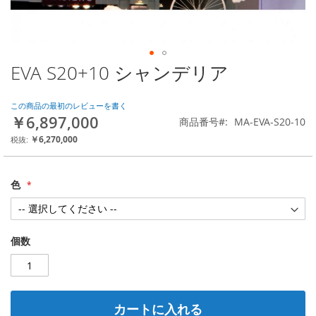
EVA S20+10 シャンデリア
Skip
to
the
この商品の最初のレビューを書く
beginning
￥6,897,000
商品番号
MA-EVA-S20-10
of
the
￥6,270,000
images
gallery
色
個数
カートに入れる