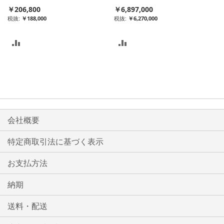
￥206,800
￥6,897,000
る
る
￥188,000
￥6,270,000
比
比
較
較
リ
リ
ス
ス
ト
ト
会社概要
に
に
特定商取引法に基づく表示
入
入
お支払方法
れ
れ
る
る
納期
送料・配送