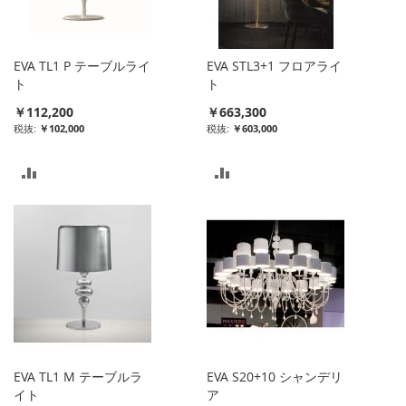
入
に
れ
入
EVA TL1 P テーブルライ
EVA STL3+1 フロアライ
る
れ
ト
ト
￥112,200
￥663,300
る
￥102,000
￥603,000
比
比
較
較
リ
リ
ス
ス
ト
ト
に
に
入
入
EVA TL1 M テーブルラ
EVA S20+10 シャンデリ
れ
れ
イト
ア