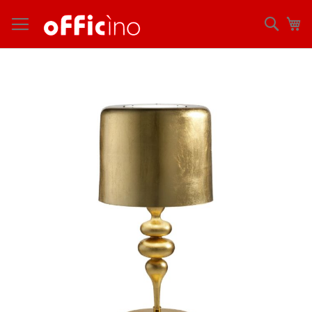
コ
ン
検
マ
テ
索
ン
ツ
Skip
に
to
ス
the
キ
end
ッ
of
プ
the
images
gallery