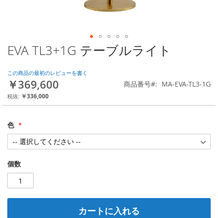
EVA TL3+1G テーブルライト
Skip
to
the
この商品の最初のレビューを書く
beginning
￥369,600
商品番号
MA-EVA-TL3-1G
of
the
￥336,000
images
gallery
色
個数
カートに入れる