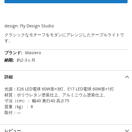
design: Fly Design Studio
クラシックなモチーフをモダンにアレンジしたテーブルライトで
す。
そ
Masiero
の
約2-3ヶ月
他
の
情
詳細
報
光源：E26 LED電球 60W形×3灯、E17 LED電球 60W形×1灯
材質：ポリウレタン塗装仕上、アルミニウム塗装仕上、
寸法（cm）： 幅40 奥行40 高さ75
質量（kg）： 8
取付：―
レビュー