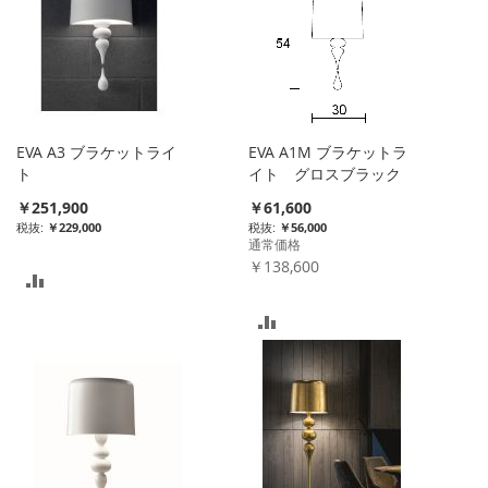
ス
ト
ト
に
に
入
入
れ
EVA A3 ブラケットライ
EVA A1M ブラケットラ
れ
ト
イト グロスブラック
る
特
￥251,900
￥61,600
る
別
￥229,000
￥56,000
価
通常価格
格
￥138,600
比
較
比
リ
較
ス
リ
ト
ス
に
ト