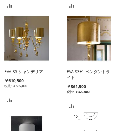
比
比
較
較
リ
リ
ス
ス
ト
ト
に
に
入
入
EVA S5 シャンデリア
EVA S3+1 ペンダントラ
れ
れ
イト
￥610,500
￥555,000
￥361,900
る
る
￥329,000
比
比
較
較
リ
リ
ス