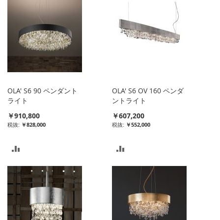
リ
リ
ス
ス
ト
ト
に
に
入
入
れ
OLA' S6 90 ペンダント
OLA' S6 OV 160 ペンダ
れ
ライト
ントライト
る
￥910,800
￥607,200
る
￥828,000
￥552,000
比
比
較
較
リ
リ
ス
ス
ト
ト