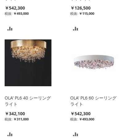
￥542,300
￥126,500
る
る
￥493,000
￥115,000
比
比
較
較
リ
リ
ス
ス
ト
ト
に
に
入
入
OLA' PL6 40 シーリング
OLA' PL6 60 シーリング
れ
れ
ライト
ライト
￥342,100
￥542,300
る
る
￥311,000
￥493,000
比
比