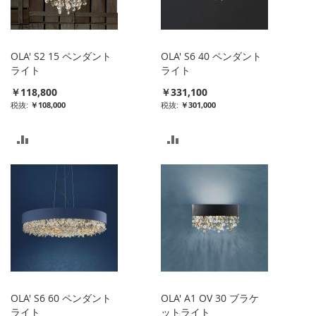
に
に
入
入
OLA' S2 15 ペンダント
OLA' S6 40 ペンダント
れ
れ
ライト
ライト
￥118,800
￥331,100
る
る
￥108,000
￥301,000
比
比
較
較
リ
リ
ス
ス
ト
ト
に
に
入
入
OLA' S6 60 ペンダント
OLA' A1 OV 30 ブラケ
れ
れ
ライト
ットライト