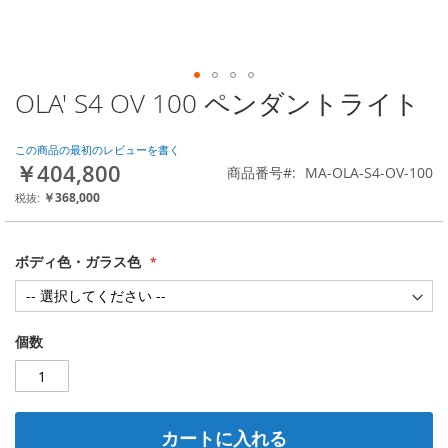
OLA' S4 OV 100 ペンダントライト
Skip
to
the
この商品の最初のレビューを書く
beginning
￥404,800
商品番号
MA-OLA-S4-OV-100
of
the
￥368,000
images
gallery
ボディ色・ガラス色
個数
カートに入れる