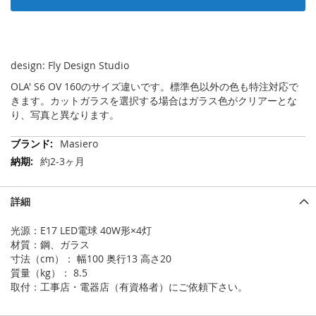
design: Fly Design Studio
OLA' S6 OV 160のサイズ違いです。標準色以外の色も特注対応で
きます。カットガラスを選択する場合はガラス色がクリアーとな
り、写真と異なります。
そ
Masiero
の
約2-3ヶ月
他
の
情
詳細
報
光源：E17 LED電球 40W形×4灯
材質：鋼、ガラス
寸法（cm）： 幅100 奥行13 高さ20
質量（kg）： 8.5
取付：工事店・電器店（有資格者）にご依頼下さい。