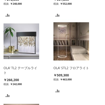
￥248,000
￥552,000
比
比
較
較
リ
リ
ス
ス
ト
ト
に
に
入
入
OLA' TL2 テーブルライ
OLA' STL2 フロアライト
れ
れ
ト
￥509,300
￥266,200
￥463,000
る
る
￥242,000
比
比
較
較