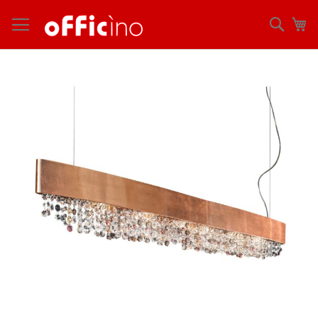
コ
ン
検
マ
テ
索
ン
ツ
Skip
に
to
ス
the
キ
end
ッ
of
プ
the
images
gallery