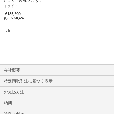
OLA' S2 OV 50 ペンダン
れ
れ
トライト
￥185,900
る
る
￥169,000
比
較
リ
ス
ト
会社概要
に
特定商取引法に基づく表示
入
お支払方法
れ
る
納期
送料・配送