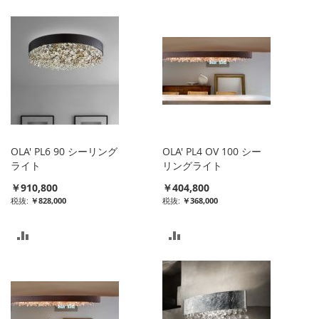
較
較
リ
リ
ス
ス
ト
ト
に
に
入
入
OLA' PL6 90 シーリング
OLA' PL4 OV 100 シー
れ
れ
ライト
リングライト
￥910,800
￥404,800
る
る
￥828,000
￥368,000
比
比
較
較
リ
リ
ス
ス