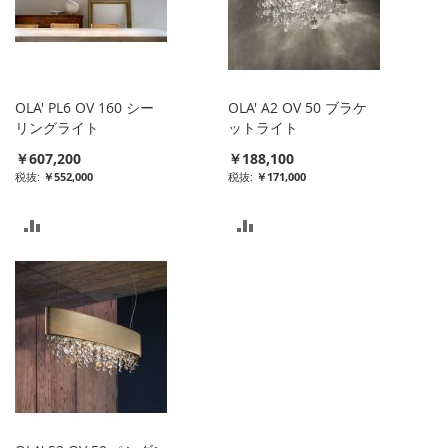
ト
ト
に
に
入
入
OLA' PL6 OV 160 シー
OLA' A2 OV 50 ブラケ
れ
れ
リングライト
ットライト
￥607,200
￥188,100
る
る
￥552,000
￥171,000
比
比
較
較
リ
リ
ス
ス
ト
ト
に
に
入
入