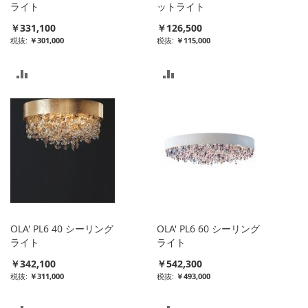
れ
れ
ライト
ットライト
￥331,100
￥126,500
る
る
￥301,000
￥115,000
比
比
較
較
リ
リ
ス
ス
ト
ト
に
に
入
入
OLA' PL6 40 シーリング
OLA' PL6 60 シーリング
れ
れ
ライト
ライト
￥342,100
￥542,300
る
る
￥311,000
￥493,000