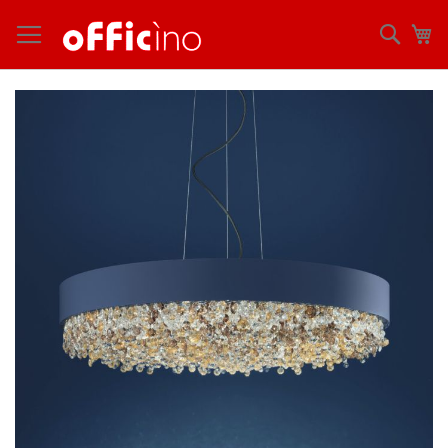
コ
ン
検
マ
テ
索
ン
ツ
Skip
に
to
ス
the
キ
end
ッ
of
プ
the
images
gallery