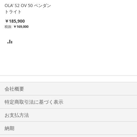
入
入
OLA' S2 OV 50 ペンダン
れ
れ
トライト
￥185,900
る
る
￥169,000
比
較
リ
ス
ト
会社概要
に
特定商取引法に基づく表示
入
お支払方法
れ
る
納期