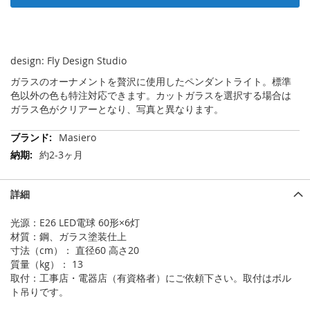
design: Fly Design Studio
ガラスのオーナメントを贅沢に使用したペンダントライト。標準
色以外の色も特注対応できます。カットガラスを選択する場合は
ガラス色がクリアーとなり、写真と異なります。
そ
Masiero
の
約2-3ヶ月
他
の
情
詳細
報
光源：E26 LED電球 60形×6灯
材質：鋼、ガラス塗装仕上
寸法（cm）： 直径60 高さ20
質量（kg）： 13
取付：工事店・電器店（有資格者）にご依頼下さい。取付はボル
ト吊りです。