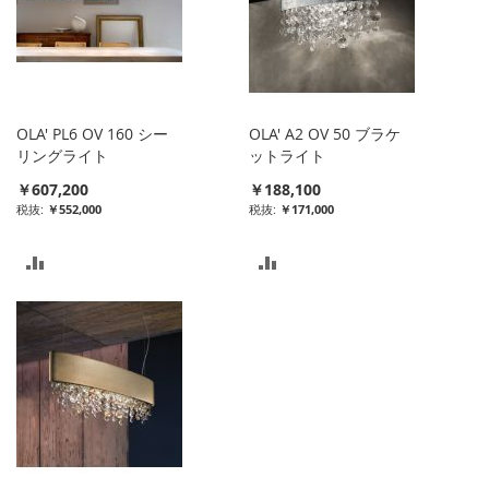
ス
ス
ト
ト
に
に
入
入
OLA' PL6 OV 160 シー
OLA' A2 OV 50 ブラケ
れ
れ
リングライト
ットライト
￥607,200
￥188,100
る
る
￥552,000
￥171,000
比
比
較
較
リ
リ
ス
ス
ト
ト
に
に