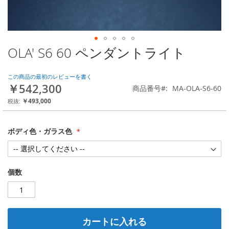
OLA' S6 60 ペンダントライト
Skip
to
the
この商品の最初のレビューを書く
beginning
￥542,300
商品番号
MA-OLA-S6-60
of
the
￥493,000
images
gallery
ボディ色・ガラス色
個数
カートに入れる