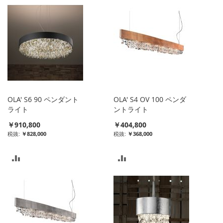
較
リ
リ
ス
ス
ト
ト
に
に
入
入
れ
OLA' S6 90 ペンダント
OLA' S4 OV 100 ペンダ
れ
ライト
ントライト
る
￥910,800
￥404,800
る
￥828,000
￥368,000
比
比
較
較
リ
リ
ス
ス