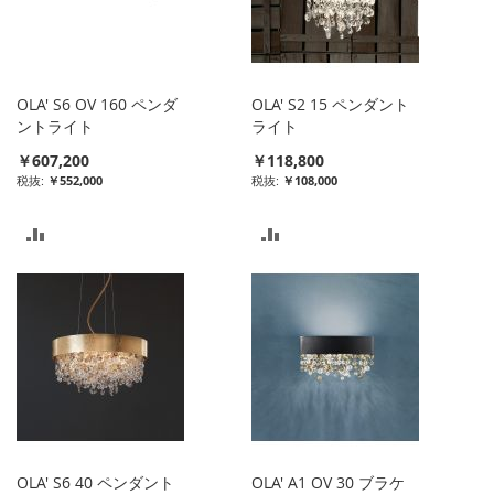
ト
ト
に
に
入
入
OLA' S6 OV 160 ペンダ
OLA' S2 15 ペンダント
れ
れ
ントライト
ライト
￥607,200
￥118,800
る
る
￥552,000
￥108,000
比
比
較
較
リ
リ
ス
ス
ト
ト
に
に
入
入
OLA' S6 40 ペンダント
OLA' A1 OV 30 ブラケ