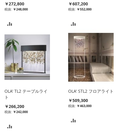
￥272,800
￥607,200
￥248,000
￥552,000
比
比
較
較
リ
リ
ス
ス
ト
ト
に
に
入
入
OLA' TL2 テーブルライ
OLA' STL2 フロアライト
れ
れ
ト
￥509,300
￥266,200
￥463,000
る
る
￥242,000
比
比
較