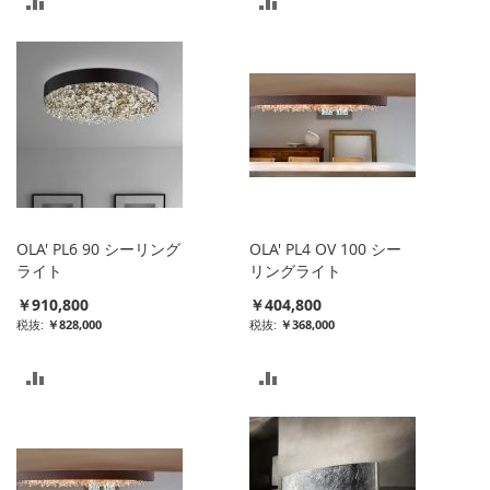
比
比
較
較
リ
リ
ス
ス
ト
ト
に
に
入
入
OLA' PL6 90 シーリング
OLA' PL4 OV 100 シー
れ
れ
ライト
リングライト
￥910,800
￥404,800
る
る
￥828,000
￥368,000
比
比
較
較
リ
リ