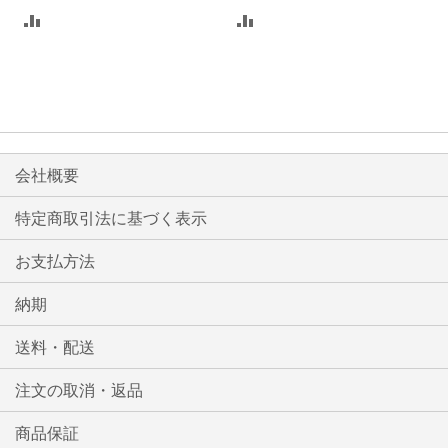
比
比
較
較
リ
リ
ス
ス
ト
ト
会社概要
に
に
特定商取引法に基づく表示
入
入
お支払方法
れ
れ
る
る
納期
送料・配送
注文の取消・返品
商品保証