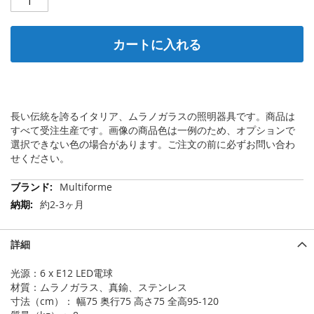
カートに入れる
長い伝統を誇るイタリア、ムラノガラスの照明器具です。商品は
すべて受注生産です。画像の商品色は一例のため、オプションで
選択できない色の場合があります。ご注文の前に必ずお問い合わ
せください。
そ
Multiforme
の
約2-3ヶ月
他
の
情
詳細
報
光源：6 x E12 LED電球
材質：ムラノガラス、真鍮、ステンレス
寸法（cm）： 幅75 奥行75 高さ75 全高95-120