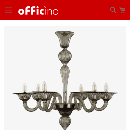
コ
ン
検
マ
テ
索
ン
ツ
Skip
に
to
ス
the
キ
end
ッ
of
プ
the
images
gallery