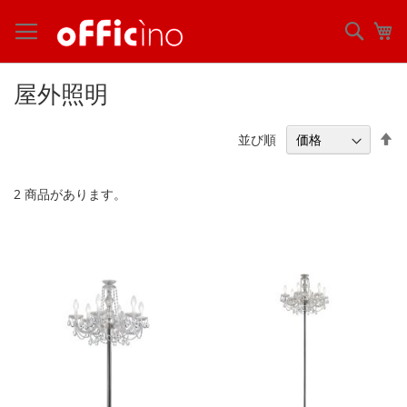
コ
ン
検
マ
テ
索
ン
ツ
屋外照明
に
ス
キ
降
並び順
ッ
順
プ
2
商品があります。