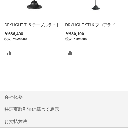
DRYLIGHT TL6 テーブルライト
DRYLIGHT STL6 フロアライト
￥686,400
￥980,100
￥624,000
￥891,000
比
比
較
較
リ
リ
ス
ス
ト
ト
会社概要
に
に
特定商取引法に基づく表示
入
入
お支払方法
れ
れ