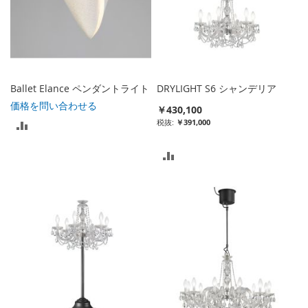
Ballet Elance ペンダントライト
DRYLIGHT S6 シャンデリア
価格を問い合わせる
￥430,100
￥391,000
比
較
比
リ
較
ス
リ
ト
ス
に
ト
入
に
れ
入