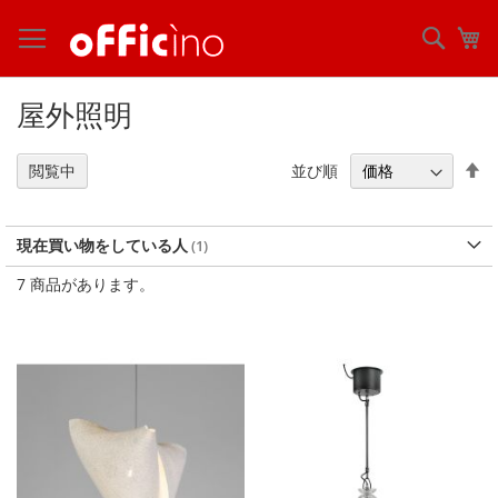
コ
ン
検
マ
テ
索
ン
ツ
屋外照明
に
ス
キ
降
並び順
閲覧中
ッ
順
プ
現在買い物をしている人
7
商品があります。