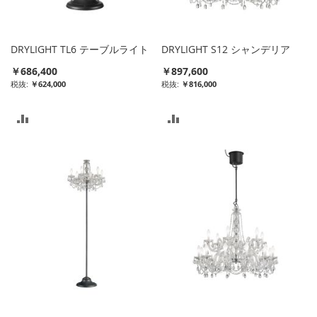
る
れ
る
DRYLIGHT TL6 テーブルライト
DRYLIGHT S12 シャンデリア
￥686,400
￥897,600
￥624,000
￥816,000
比
比
較
較
リ
リ
ス
ス
ト
ト
に
に
入
入
れ
れ
る
る