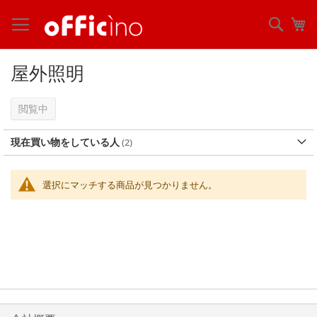
コ
ン
検
マ
テ
索
ン
ツ
屋外照明
に
ス
キ
閲覧中
ッ
プ
現在買い物をしている人
選択にマッチする商品が見つかりません。