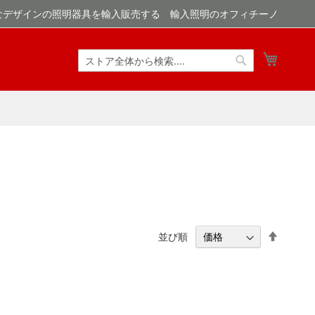
なデザインの照明器具を輸入販売する 輸入照明のオフィチーノ
マイカ
検
検
索
索
降
並び順
順