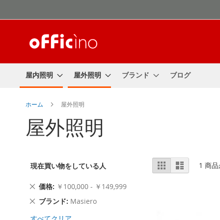
コ
ン
テ
ン
ツ
に
ス
屋内照明
屋外照明
ブランド
ブログ
キ
ッ
プ
ホーム
屋外照明
屋外照明
表
表
リ
1
商品
現在買い物をしている人
ス
示
ト
方
こ
価格
￥100,000 - ￥149,999
法
の
こ
ブランド
Masiero
商
の
品
すべてクリア
商