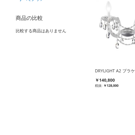
を
品
削
を
除
商品の比較
削
す
除
る
す
比較する商品はありません
る
DRYLIGHT A2 ブ
￥140,800
￥128,000
比
較
リ
ス