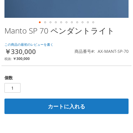
Manto SP 70 ペンダントライト
Skip
to
the
この商品の最初のレビューを書く
beginning
￥330,000
商品番号
AX-MANT-SP-70
of
the
￥300,000
images
gallery
個数
カートに入れる