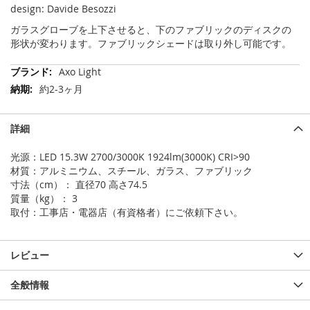
design: Davide Besozzi
ガラスグローブを上下させると、下のファブリックのディスクの
形状が変わります。ファブリックシェードは取り外し可能です。
そ
Axo Light
の
約2-3ヶ月
他
の
情
詳細
報
光源：LED 15.3W 2700/3000K 1924lm(3000K) CRI>90
材質：アルミニウム、スチール、ガラス、ファブリック
寸法（cm）： 直径70 高さ74.5
質量（kg）： 3
取付：工事店・電器店（有資格者）にご依頼下さい。
レビュー
全般情報