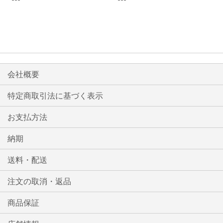
較
較
リ
リ
ス
ス
ト
ト
会社概要
に
に
特定商取引法に基づく表示
入
入
お支払方法
れ
れ
る
る
納期
送料・配送
注文の取消・返品
商品保証