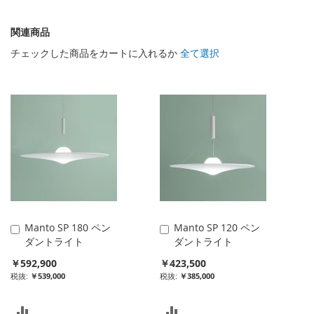
関連商品
チェックした商品をカートに入れるか
全て選択
Manto SP 180 ペン
Manto SP 120 ペン
カ
カ
ダントライト
ダントライト
ー
ー
ト
ト
￥592,900
￥423,500
に
に
￥539,000
￥385,000
入
入
れ
れ
比
比
る
る