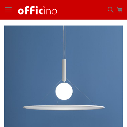
コ
ン
検
マ
テ
索
ン
ツ
Skip
に
to
ス
the
キ
end
ッ
of
プ
the
images
gallery