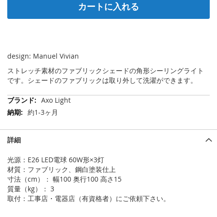
カートに入れる
design: Manuel Vivian
ストレッチ素材のファブリックシェードの角形シーリングライト
です。シェードのファブリックは取り外して洗濯ができます。
そ
Axo Light
の
約1-3ヶ月
他
の
情
詳細
報
光源：E26 LED電球 60W形×3灯
材質：ファブリック、鋼白塗装仕上
寸法（cm）： 幅100 奥行100 高さ15
質量（kg）： 3
取付：工事店・電器店（有資格者）にご依頼下さい。