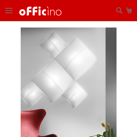
コ
ン
検
マ
テ
索
ン
ツ
Skip
に
to
ス
the
キ
end
ッ
of
プ
the
images
gallery