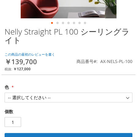
Nelly Straight PL 100 シーリングラ
Skip
to
イト
the
beginning
of
この商品の最初のレビューを書く
￥139,700
the
商品番号
AX-NELS-PL-100
images
￥127,000
gallery
色
個数