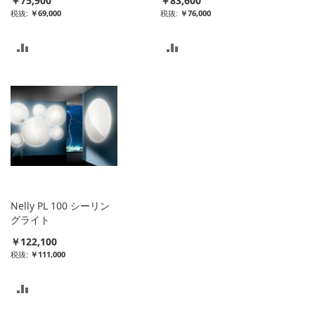
￥75,900
￥83,600
￥69,000
￥76,000
比
比
較
較
リ
リ
ス
ス
ト
ト
に
に
入
入
Nelly PL 100 シーリン
れ
れ
グライト
￥122,100
る
る
￥111,000
比
較