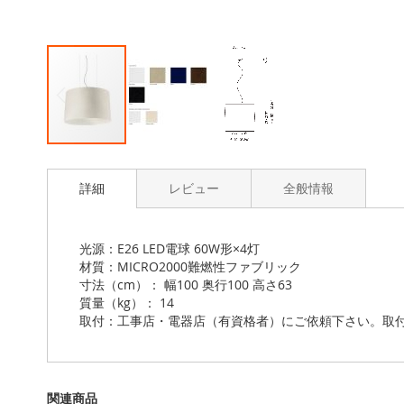
Skip
to
詳細
レビュー
全般情報
the
beginning
of
the
光源：E26 LED電球 60W形×4灯
images
材質：MICRO2000難燃性ファブリック
gallery
寸法（cm）： 幅100 奥行100 高さ63
質量（kg）： 14
取付：工事店・電器店（有資格者）にご依頼下さい。取
関連商品