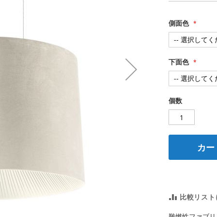
側面色
下面色
個数
カー
比較リスト
難燃性ファブリッ