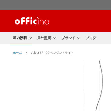
コ
ン
テ
ン
ツ
に
ス
屋内照明
屋外照明
ブランド
ブログ
キ
ッ
プ
ホーム
Velvet SP 100 ペンダントライト
Skip
to
the
end
of
the
images
gallery