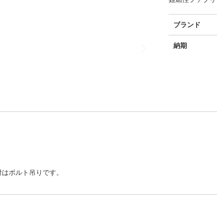
そ
ブランド
の
他
納期
の
情
報
付はボルト吊りです。