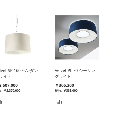
lvet SP 160 ペンダン
Velvet PL 70 シーリン
ライト
グライト
,607,000
￥366,300
￥2,370,000
￥333,000
比
比
較
較
リ
リ