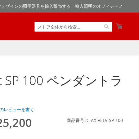
なデザインの照明器具を輸入販売する 輸入照明のオフィチーノ
マイカ
検
検
索
索
et SP 100 ペンダントラ
のレビューを書く
25,200
商品番号
AX-VELV-SP-100