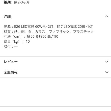
の
約2-3ヶ月
他
の
情
詳細
報
光源：E26 LED電球 60W形×2灯、E17 LED電球 25形×1灯
材質：鉄、銅、石、ガラス、ファブリック、プラスチック
寸法（cm）： 幅56 奥行56 高さ90
質量（kg）： 10
取付：―
レビュー
全般情報