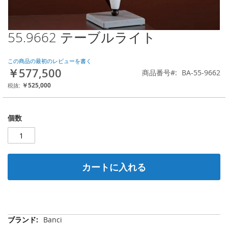
55.9662 テーブルライト
Skip
to
the
この商品の最初のレビューを書く
beginning
￥577,500
商品番号
BA-55-9662
of
the
￥525,000
images
gallery
個数
カートに入れる
そ
Banci