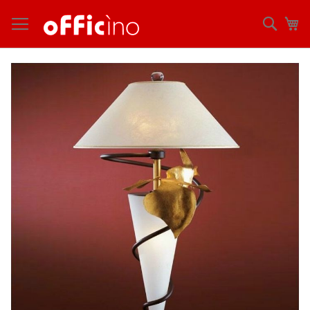
コ
ン
検
マ
テ
索
ン
ツ
Skip
に
to
ス
the
キ
end
ッ
of
プ
the
images
gallery