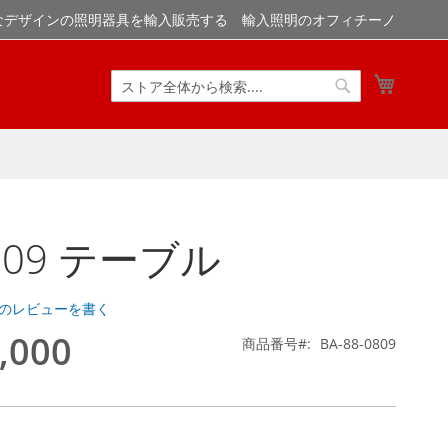
なデザインの照明器具を輸入販売する 輸入照明のオフィチーノ
マイカ
検
検
索
索
0809 テーブル
のレビューを書く
,000
商品番号
BA-88-0809