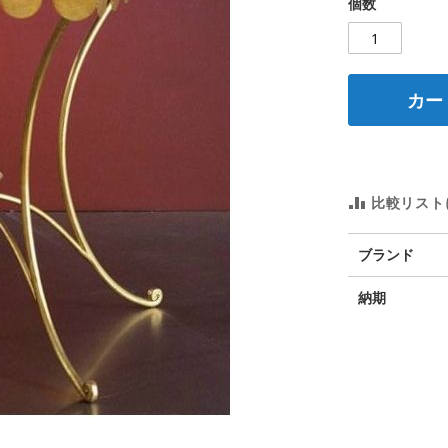
個数
カー
比較リスト
そ
ブランド
の
他
納期
の
情
報