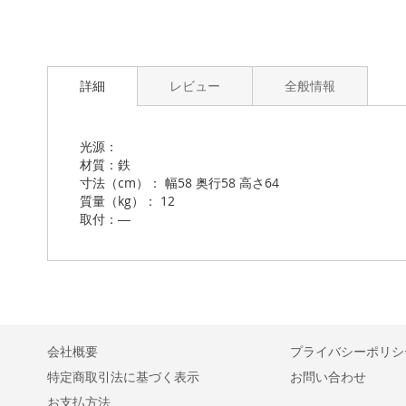
Skip
to
詳細
レビュー
全般情報
the
beginning
of
the
光源：
images
材質：鉄
gallery
寸法（cm）： 幅58 奥行58 高さ64
質量（kg）： 12
取付：―
会社概要
プライバシーポリシ
特定商取引法に基づく表示
お問い合わせ
お支払方法