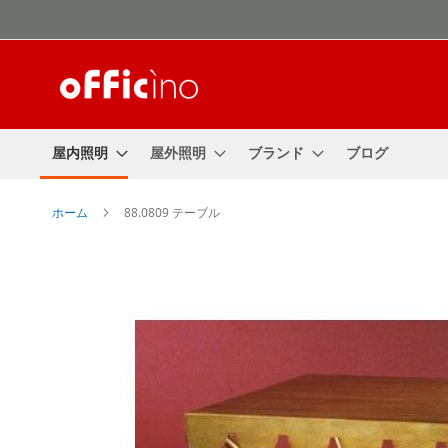
コ
ン
テ
ン
ツ
に
ス
屋内照明
屋外照明
ブランド
ブログ
キ
ッ
プ
ホーム
88.0809 テーブル
Skip
to
the
end
of
the
images
gallery