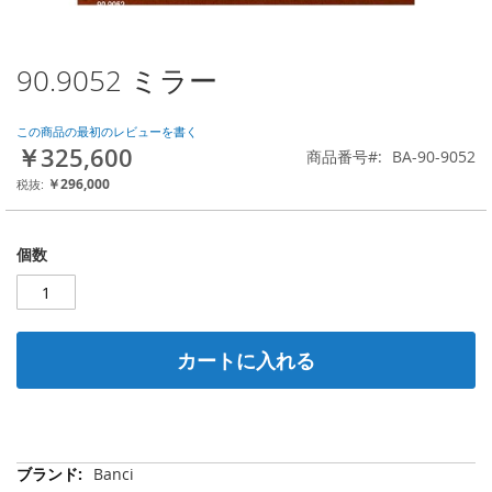
90.9052 ミラー
Skip
to
the
この商品の最初のレビューを書く
beginning
￥325,600
商品番号
BA-90-9052
of
the
￥296,000
images
gallery
個数
カートに入れる
そ
Banci