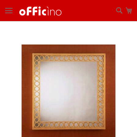
コ
ン
検
マ
テ
索
ン
ツ
Skip
に
to
ス
the
キ
end
ッ
of
プ
the
images
gallery