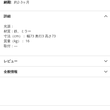
の
約2-3ヶ月
他
の
情
詳細
報
光源：
材質：鉄、ミラー
寸法（cm）： 幅73 奥行3 高さ73
質量（kg）： 16
取付：―
レビュー
全般情報