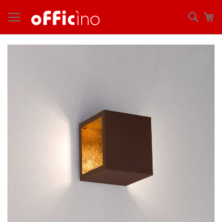
コ
ン
検
マ
テ
索
ン
ツ
Skip
に
to
ス
the
キ
end
ッ
of
プ
the
images
gallery