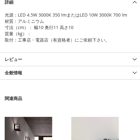
情
詳細
報
光源：LED 4.5W 3000K 350 lmまたはLED 10W 3000K 700 lm
材質：アルミニウム
寸法（cm）： 幅10 奥行11 高さ10
質量（kg）：
取付：工事店・電器店（有資格者）にご依頼下さい。
レビュー
全般情報
関連商品