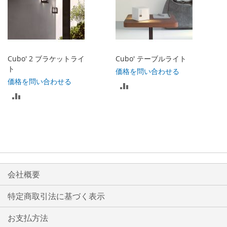
Cubo' 2 ブラケットライ
Cubo' テーブルライト
ト
価格を問い合わせる
価格を問い合わせる
比
比
較
較
リ
リ
ス
ス
ト
ト
会社概要
に
に
入
特定商取引法に基づく表示
入
れ
お支払方法
れ
る