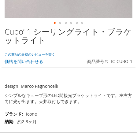
Cubo’ 1 シーリングライト・ブラケ
Skip
to
ットライト
the
beginning
of
この商品の最初のレビューを書く
the
価格を問い合わせる
商品番号
IC-CUBO-1
images
gallery
design: Marco Pagnoncelli
シンプルなキューブ形のLED間接光ブラケットライトです。左右方
向に光が出ます。天井取付もできます。
そ
Icone
の
約2-3ヶ月
他
の