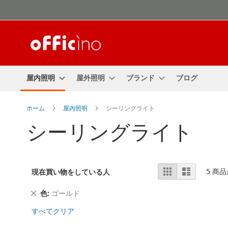
コ
ン
テ
ン
ツ
に
ス
屋内照明
屋外照明
ブランド
ブログ
キ
ッ
プ
ホーム
屋内照明
シーリングライト
シーリングライト
表
表
リ
5
商品
現在買い物をしている人
ス
示
ト
方
こ
色
ゴールド
法
の
すべてクリア
商
品