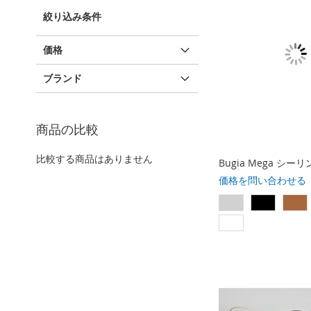
を
絞り込み条件
削
除
す
価格
る
ブランド
商品の比較
比較する商品はありません
Bugia Mega シ
価格を問い合わせる
比
比
比
比
較
較
較
較
リ
リ
リ
リ