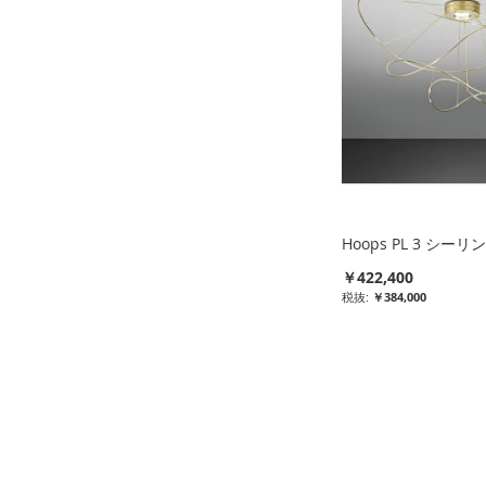
ス
ス
ス
ス
ト
ト
ト
ト
に
に
に
に
入
入
入
入
れ
れ
れ
れ
る
る
る
る
Hoops PL 3 シー
￥422,400
￥384,000
比
較
リ
ス