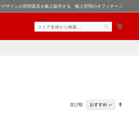
なデザインの照明器具を輸入販売する 輸入照明のオフィチーノ
マイカ
検
検
索
索
降
並び順
順