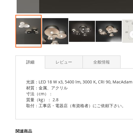
Skip
to
詳細
レビュー
全般情報
the
beginning
of
the
光源：LED 18 W x3, 5400 lm, 3000 K, CRI 90, MacAdam
images
材質：金属、アクリル
gallery
寸法（cm）：
質量（kg）： 2.8
取付：工事店・電器店（有資格者）にご依頼下さい。
関連商品