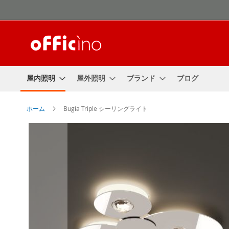
コ
ン
テ
ン
ツ
に
ス
屋内照明
屋外照明
ブランド
ブログ
キ
ッ
プ
ホーム
Bugia Triple シーリングライト
Skip
to
the
end
of
the
images
gallery