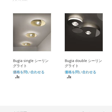
Bugia single シーリン
Bugia double シーリン
グライト
グライト
価格を問い合わせる
価格を問い合わせる
比
比
較
較
リ
リ
ス
ス
ト
ト