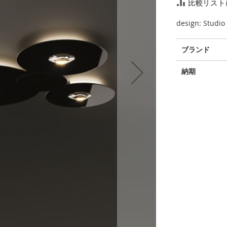
比較リスト
design: Studio 
そ
ブランド
の
他
納期
の
情
報