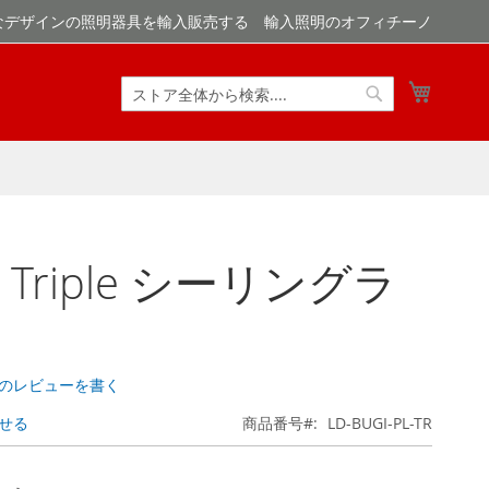
なデザインの照明器具を輸入販売する 輸入照明のオフィチーノ
マイカ
検
検
索
索
a Triple シーリングラ
のレビューを書く
せる
商品番号
LD-BUGI-PL-TR