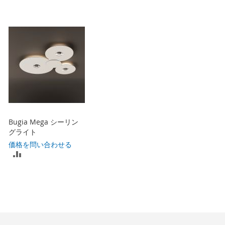
Bugia Mega シーリン
グライト
価格を問い合わせる
比
較
リ
ス
ト