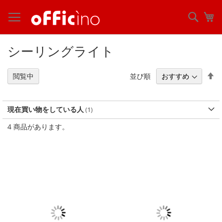
コ
ン
検
マ
テ
索
ン
ツ
シーリングライト
に
ス
キ
降
並び順
閲覧中
ッ
順
プ
現在買い物をしている人
4
商品があります。