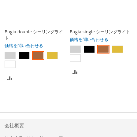
入
入
れ
れ
る
る
Bugia double シーリングライ
Bugia single シーリングライト
ト
価格を問い合わせる
価格を問い合わせる
比
比
較
較
リ
リ
ス
ス
ト
ト
会社概要
に
に
入