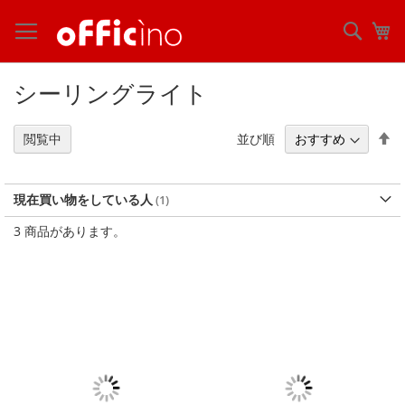
コ
ン
検
マ
テ
索
ン
ツ
シーリングライト
に
ス
キ
降
並び順
閲覧中
ッ
順
プ
現在買い物をしている人
3
商品があります。