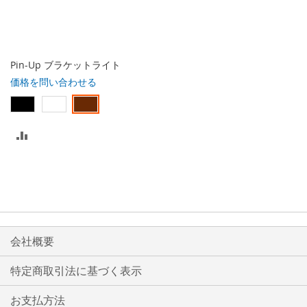
入
入
れ
れ
る
る
Pin-Up ブラケットライト
価格を問い合わせる
比
較
リ
ス
ト
会社概要
に
特定商取引法に基づく表示
入
お支払方法
れ