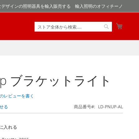
なデザインの照明器具を輸入販売する 輸入照明のオフィチーノ
マイカ
検
検
索
索
-Up ブラケットライト
のレビューを書く
せる
商品番号
LD-PNUP-AL
に入れる