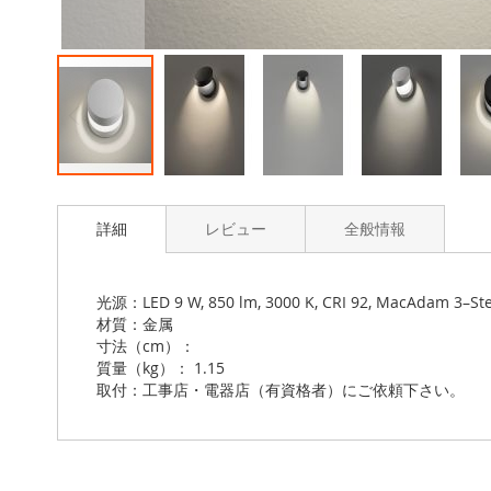
Skip
to
詳細
レビュー
全般情報
the
beginning
of
the
光源：LED 9 W, 850 lm, 3000 K, CRI 92, MacAdam 3–St
images
材質：金属
gallery
寸法（cm）：
質量（kg）： 1.15
取付：工事店・電器店（有資格者）にご依頼下さい。