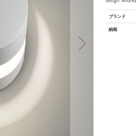
design: Andrea
そ
ブランド
の
他
納期
の
情
報