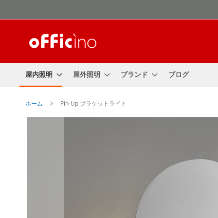
コ
ン
テ
ン
ツ
に
ス
屋内照明
屋外照明
ブランド
ブログ
キ
ッ
プ
ホーム
Pin-Up ブラケットライト
Skip
to
the
end
of
the
images
gallery