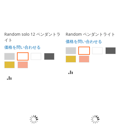
に
に
入
入
れ
れ
る
る
Random solo 12 ペンダントラ
Random ペンダントライト
イト
価格を問い合わせる
価格を問い合わせる
比
比
較
較
リ
リ
ス
ス
ト
ト
に
に