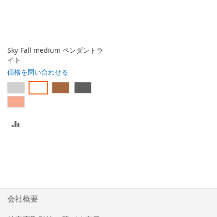
入
入
れ
れ
る
る
Sky-Fall medium ペンダントラ
イト
価格を問い合わせる
比
較
リ
ス
ト
会社概要
に