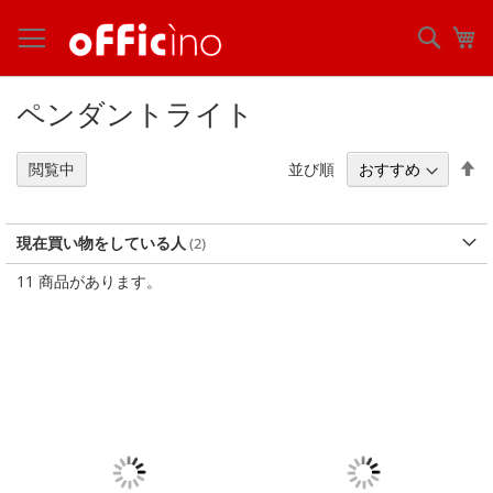
コ
ン
検
マ
テ
索
ン
ツ
ペンダントライト
に
ス
キ
降
並び順
閲覧中
ッ
順
プ
現在買い物をしている人
11
商品があります。