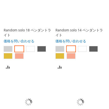
に
に
入
入
れ
れ
る
る
Random solo 18 ペンダントラ
Random solo 14 ペンダントラ
イト
イト
価格を問い合わせる
価格を問い合わせる
比
比
較
較
リ
リ
ス
ス
ト
ト