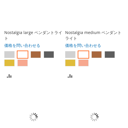
入
入
れ
れ
る
る
Nostalgia large ペンダントライ
Nostalgia medium ペンダント
ト
ライト
価格を問い合わせる
価格を問い合わせる
比
比
較
較
リ
リ
ス
ス
ト
ト
に
に