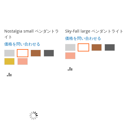
入
入
れ
れ
る
る
Nostalgia small ペンダントラ
Sky-Fall large ペンダントライト
イト
価格を問い合わせる
価格を問い合わせる
比
比
較
較
リ
リ
ス
ス
ト
ト
に
に