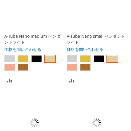
に
に
入
入
れ
れ
る
る
A-Tube Nano medium ペンダ
A-Tube Nano small ペンダント
ントライト
ライト
価格を問い合わせる
価格を問い合わせる
比
比
較
較
リ
リ
ス
ス
ト
ト