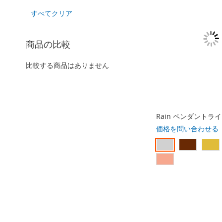
を
の
品
すべてクリア
削
商
を
除
品
削
す
を
除
商品の比較
る
削
す
除
る
す
比較する商品はありません
る
Rain ペンダントラ
価格を問い合わせる
比
較
リ