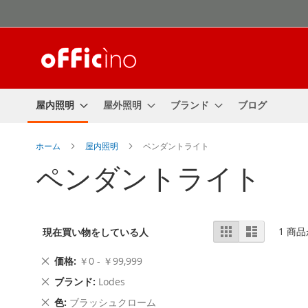
コ
ン
テ
ン
ツ
に
ス
屋内照明
屋外照明
ブランド
ブログ
キ
ッ
プ
ホーム
屋内照明
ペンダントライト
ペンダントライト
表
表
リ
1
商品
現在買い物をしている人
ス
示
ト
方
こ
価格
￥0 - ￥99,999
法
の
こ
ブランド
Lodes
商
の
品
こ
色
ブラッシュクローム
商