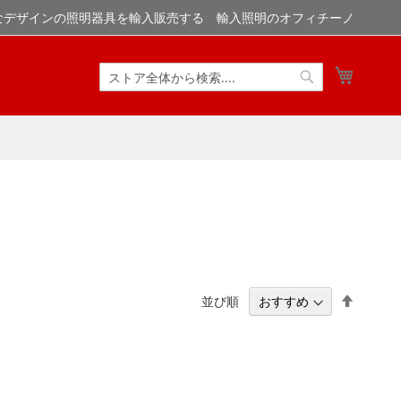
なデザインの照明器具を輸入販売する 輸入照明のオフィチーノ
マイカ
検
検
索
索
降
並び順
順