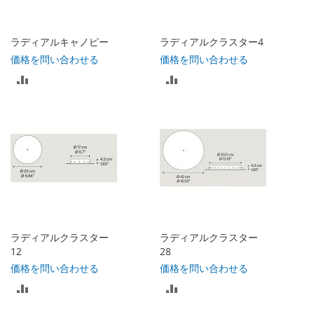
に
に
入
入
ラディアルキャノピー
ラディアルクラスター4
れ
れ
価格を問い合わせる
価格を問い合わせる
比
比
る
る
較
較
リ
リ
ス
ス
ト
ト
に
に
入
入
ラディアルクラスター
ラディアルクラスター
れ
れ
12
28
価格を問い合わせる
価格を問い合わせる
る
る
比
比
較
較