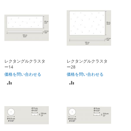
較
リ
リ
ス
ス
ト
ト
に
に
入
入
れ
レクタングルクラスタ
レクタングルクラスタ
れ
ー14
ー28
る
価格を問い合わせる
価格を問い合わせる
る
比
比
較
較
リ
リ
ス
ス
ト
ト