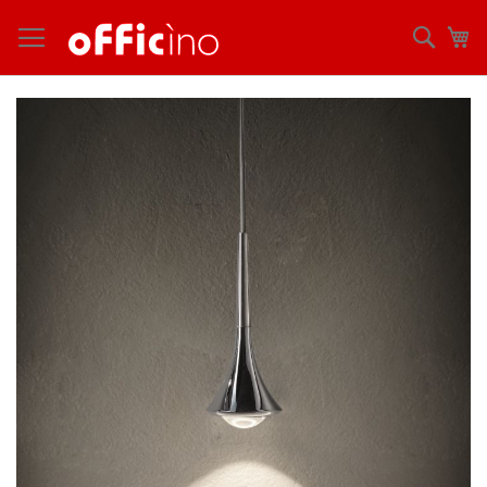
コ
ン
検
マ
テ
索
ン
ツ
Skip
に
to
ス
the
キ
end
ッ
of
プ
the
images
gallery