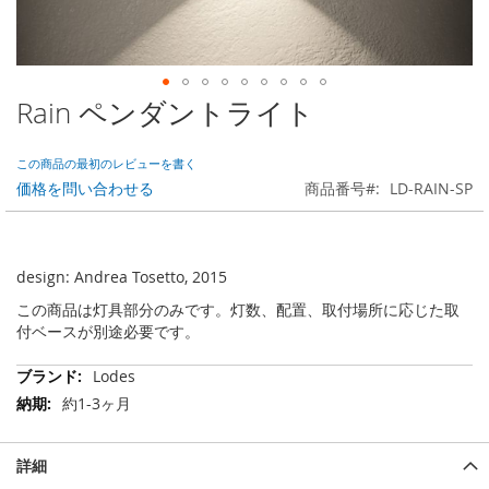
Rain ペンダントライト
Skip
to
the
この商品の最初のレビューを書く
beginning
価格を問い合わせる
商品番号
LD-RAIN-SP
of
the
images
gallery
design: Andrea Tosetto, 2015
この商品は灯具部分のみです。灯数、配置、取付場所に応じた取
付ベースが別途必要です。
そ
Lodes
の
約1-3ヶ月
他
の
情
詳細
報