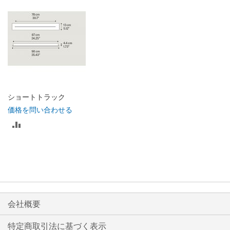
リ
リ
ス
ス
ト
ト
に
に
入
入
ショートトラック
れ
れ
価格を問い合わせる
比
る
る
較
リ
ス
ト
会社概要
に
特定商取引法に基づく表示