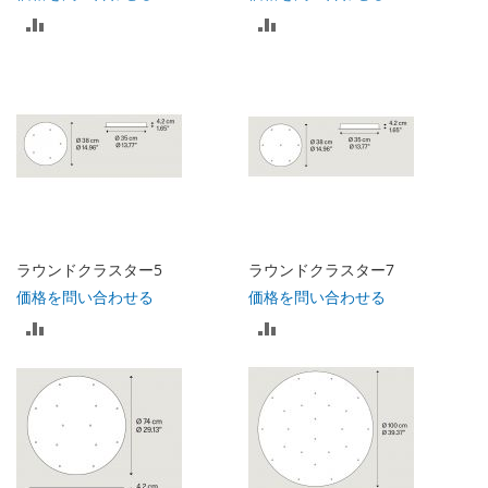
る
比
比
る
較
較
リ
リ
ス
ス
ト
ト
に
に
入
入
ラウンドクラスター5
ラウンドクラスター7
れ
れ
価格を問い合わせる
価格を問い合わせる
比
比
る
る
較
較
リ
リ
ス
ス
ト
ト