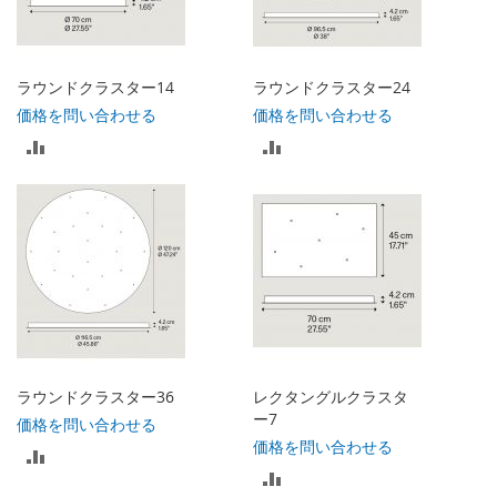
に
に
入
入
ラウンドクラスター14
ラウンドクラスター24
れ
れ
価格を問い合わせる
価格を問い合わせる
比
比
る
る
較
較
リ
リ
ス
ス
ト
ト
に
に
入
入
ラウンドクラスター36
レクタングルクラスタ
れ
れ
ー7
価格を問い合わせる
価格を問い合わせる
比
る
る
比
較