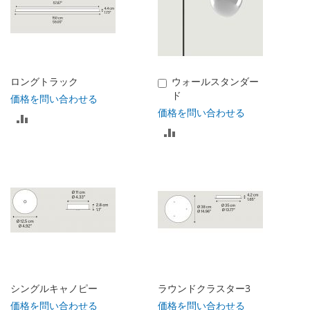
ロングトラック
ウォールスタンダー
カ
ド
ー
価格を問い合わせる
ト
価格を問い合わせる
比
に
比
入
較
れ
較
る
リ
リ
ス
ス
ト
ト
に
に
入
入
れ
シングルキャノピー
ラウンドクラスター3
れ
価格を問い合わせる
価格を問い合わせる