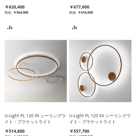
￥620,400
￥677,600
￥564,000
￥616,000
比
比
較
較
リ
リ
ス
ス
ト
ト
に
に
入
入
れ
れ
る
る
U-Light PL 120 IN シーリングラ
U-Light PL 120 XX シーリングラ
イト・ブラケットライト
イト・ブラケットライト
￥514,800
￥557,700