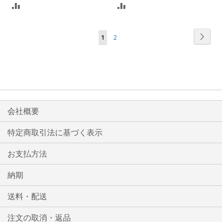
比
比
較
較
ペ
ペ
次
ペ
ペ
1
2
リ
リ
ー
ー
ー
ー
ジ
ス
ス
ジ
ジ
ジ
ト
ト
を
に
に
読
入
入
会社概要
ん
れ
れ
で
特定商取引法に基づく表示
い
る
る
お支払方法
ま
す
納期
送料・配送
注文の取消・返品