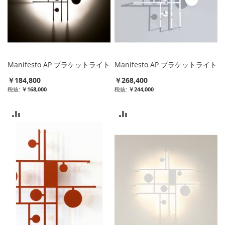
Manifesto AP ブラケットライト
Manifesto AP ブラケットライト
￥184,800
￥268,400
￥168,000
￥244,000
比
比
較
較
リ
リ
ス
ス
ト
ト
に
に
入
入