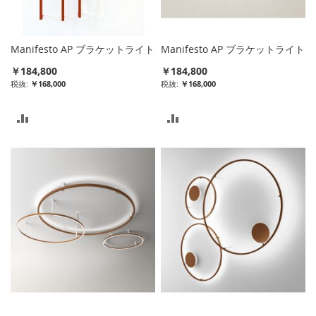
れ
れ
る
る
Manifesto AP ブラケットライト
Manifesto AP ブラケットライト
￥184,800
￥184,800
￥168,000
￥168,000
比
比
較
較
リ
リ
ス
ス
ト
ト
に
に
入
入
れ
れ
る
る