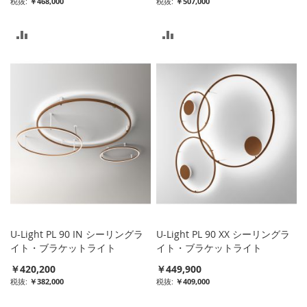
￥468,000
￥507,000
比
比
較
較
リ
リ
ス
ス
ト
ト
に
に
入
入
れ
れ
る
る
U-Light PL 90 IN シーリングラ
U-Light PL 90 XX シーリングラ
イト・ブラケットライト
イト・ブラケットライト
￥420,200
￥449,900
￥382,000
￥409,000