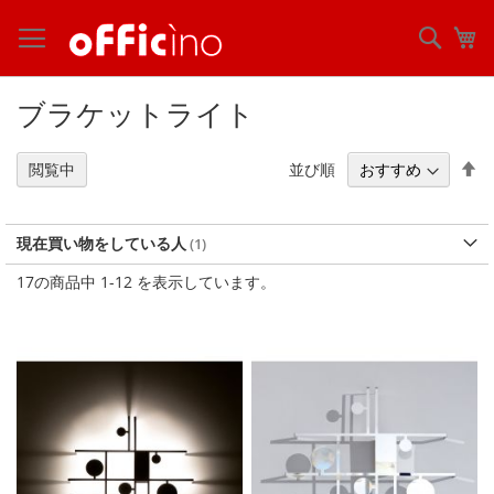
コ
ン
検
マ
テ
索
ン
ツ
ブラケットライト
に
ス
キ
降
並び順
閲覧中
ッ
順
プ
現在買い物をしている人
17
の商品中
1
-
12
を表示しています。