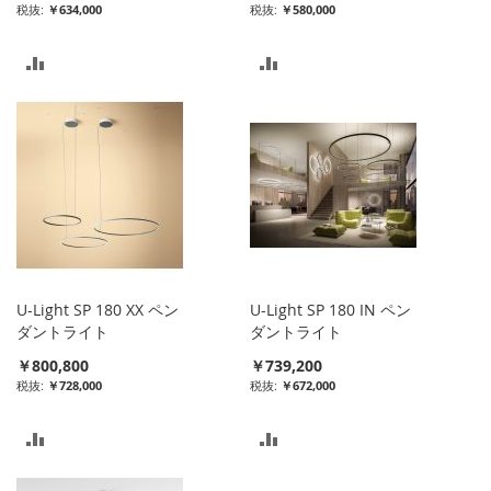
￥634,000
￥580,000
比
比
較
較
リ
リ
ス
ス
ト
ト
に
に
入
入
U-Light SP 180 XX ペン
U-Light SP 180 IN ペン
れ
れ
ダントライト
ダントライト
￥800,800
￥739,200
る
る
￥728,000
￥672,000
比
比
較
較