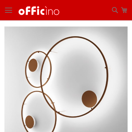
コ
ン
検
マ
テ
索
ン
ツ
Skip
に
to
ス
the
キ
end
ッ
of
プ
the
images
gallery