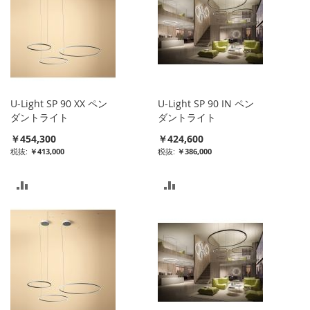
ス
ス
ト
ト
に
に
入
入
U-Light SP 90 XX ペン
U-Light SP 90 IN ペン
れ
れ
ダントライト
ダントライト
￥454,300
￥424,600
る
る
￥413,000
￥386,000
比
比
較
較
リ
リ
ス
ス
ト
ト
に
に