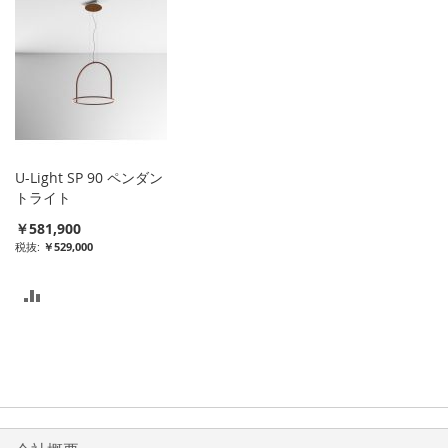
リ
リ
ス
ス
ト
ト
に
に
入
入
U-Light SP 90 ペンダン
れ
れ
トライト
￥581,900
る
る
￥529,000
比
較
リ
ス
ト