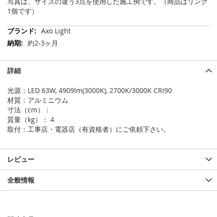
写真は、サイズの違う3点を使用した施工例です。（商品はリング
1個です）
そ
Axo Light
の
約2-3ヶ月
他
の
情
詳細
報
光源：LED 63W, 4909lm(3000K), 2700K/3000K CRI90
材質：アルミニウム
寸法（cm）：
質量（kg）： 4
取付：工事店・電器店（有資格者）にご依頼下さい。
レビュー
全般情報