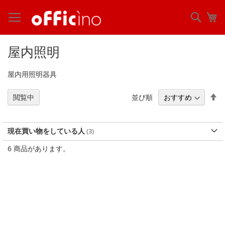
コ
ン
検
マ
テ
索
ン
ツ
屋内照明
に
ス
屋内用照明器具
キ
ッ
プ
降
並び順
閲覧中
順
現在買い物をしている人
6
商品があります。