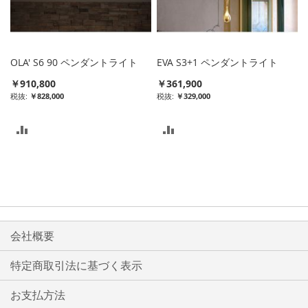
入
れ
れ
る
る
OLA' S6 90 ペンダントライト
EVA S3+1 ペンダントライト
￥910,800
￥361,900
￥828,000
￥329,000
比
比
較
較
リ
リ
ス
ス
ト
ト
会社概要
に
に
特定商取引法に基づく表示
入
入
お支払方法
れ
れ