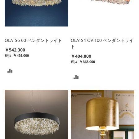
に
に
入
入
れ
れ
る
る
OLA' S6 60 ペンダントライト
OLA' S4 OV 100 ペンダントライ
ト
￥542,300
￥493,000
￥404,800
￥368,000
比
比
較
較
リ
リ
ス
ス
ト
ト
に
に
入