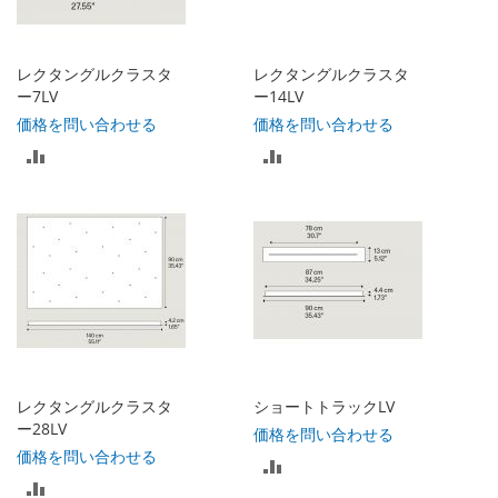
に
に
入
入
レクタングルクラスタ
レクタングルクラスタ
れ
れ
ー7LV
ー14LV
価格を問い合わせる
価格を問い合わせる
る
る
比
比
較
較
リ
リ
ス
ス
ト
ト
に
に
入
入
レクタングルクラスタ
ショートトラックLV
れ
れ
ー28LV
価格を問い合わせる
価格を問い合わせる
比
る
る
比