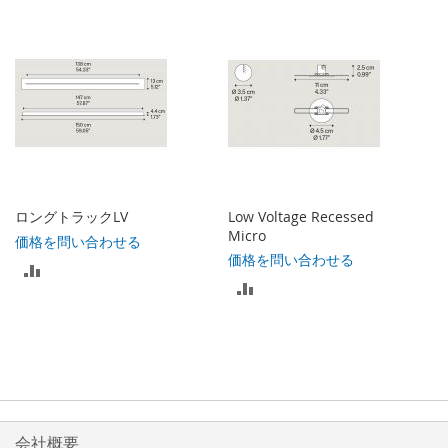
較
較
リ
リ
ス
ス
ト
ト
に
に
入
入
れ
ロングトラックLV
Low Voltage Recessed
れ
Micro
価格を問い合わせる
る
価格を問い合わせる
比
る
比
較
較
リ
リ
ス
ス
ト
ト
会社概要
に