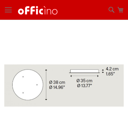
コ
ン
検
マ
テ
索
ン
ツ
Skip
に
to
ス
the
キ
end
ッ
of
プ
the
images
gallery