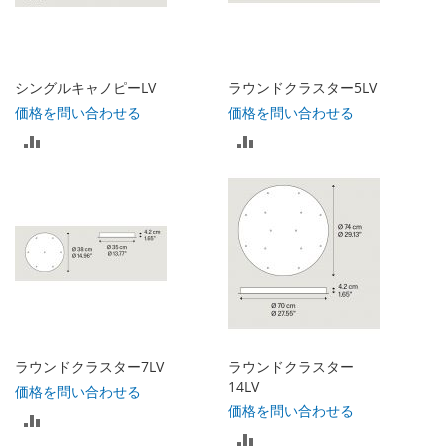
シングルキャノピーLV
ラウンドクラスター5LV
価格を問い合わせる
価格を問い合わせる
比
比
較
較
リ
リ
ス
ス
ト
ト
に
に
入
入
ラウンドクラスター7LV
ラウンドクラスター
れ
れ
14LV
価格を問い合わせる
価格を問い合わせる
比
る
る
比