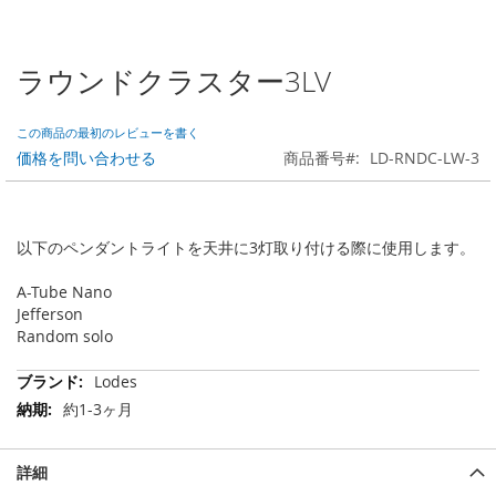
ラウンドクラスター3LV
Skip
to
the
この商品の最初のレビューを書く
beginning
価格を問い合わせる
商品番号
LD-RNDC-LW-3
of
the
images
gallery
以下のペンダントライトを天井に3灯取り付ける際に使用します。
A-Tube Nano
Jefferson
Random solo
そ
Lodes
の
約1-3ヶ月
他
の
情
詳細
報