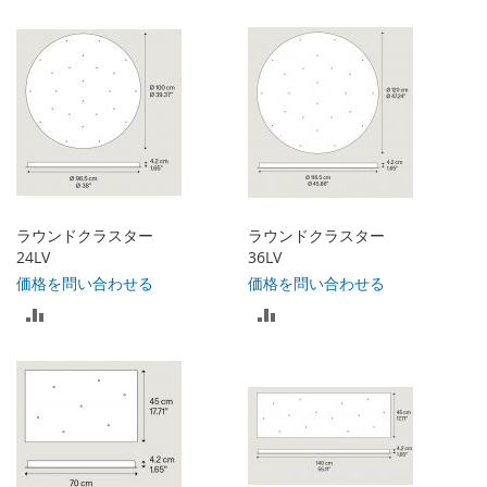
較
較
リ
リ
ス
ス
ト
ト
に
に
入
入
れ
ラウンドクラスター
ラウンドクラスター
れ
24LV
36LV
る
価格を問い合わせる
価格を問い合わせる
る
比
比
較
較
リ
リ
ス
ス
ト
ト