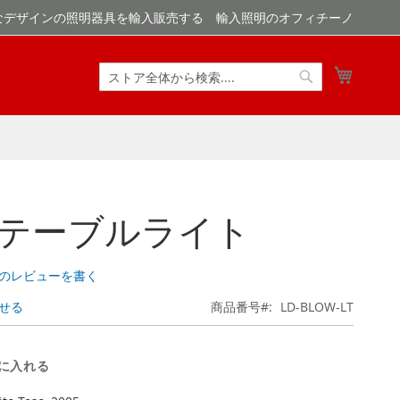
なデザインの照明器具を輸入販売する 輸入照明のオフィチーノ
マイカ
検
検
索
索
w テーブルライト
のレビューを書く
せる
商品番号
LD-BLOW-LT
に入れる