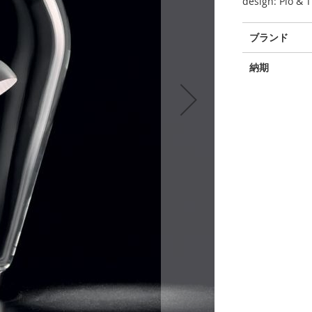
design: Pio & T
そ
ブランド
の
他
納期
の
情
報