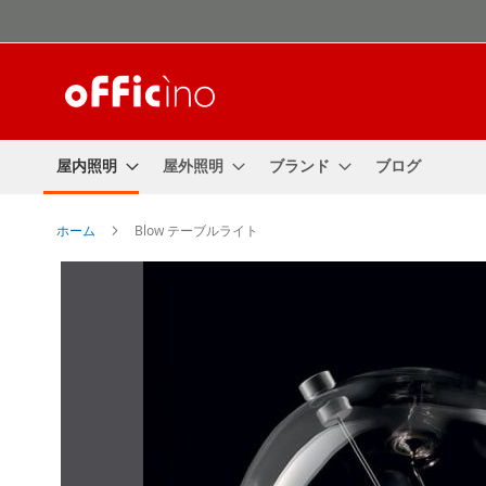
コ
ン
テ
ン
ツ
に
ス
屋内照明
屋外照明
ブランド
ブログ
キ
ッ
プ
ホーム
Blow テーブルライト
Skip
to
the
end
of
the
images
gallery