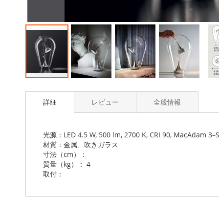
Skip
to
詳細
レビュー
全般情報
the
beginning
of
the
光源：LED 4.5 W, 500 lm, 2700 K, CRI 90, MacAdam 3–
images
材質：金属、吹きガラス
gallery
寸法（cm）：
質量（kg）： 4
取付：