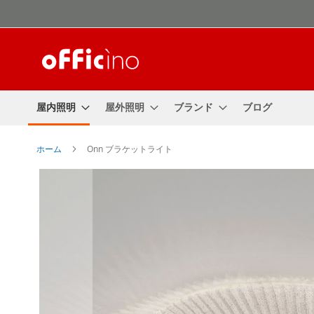
コ
ン
テ
ン
ツ
に
ス
屋内照明
屋外照明
ブランド
ブログ
キ
ッ
プ
ホーム
Onn ブラケットライト
Skip
to
the
end
of
the
images
gallery