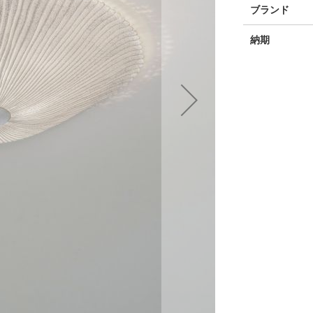
そ
ブランド
の
他
納期
の
情
報