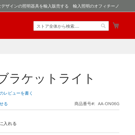
なデザインの照明器具を輸入販売する 輸入照明のオフィチーノ
マイカ
検
検
索
索
n ブラケットライト
のレビューを書く
せる
商品番号
AA-ON06G
に入れる