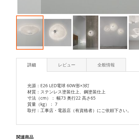
Skip
to
詳細
レビュー
全般情報
the
beginning
of
the
光源：E26 LED電球 60W形×3灯
images
材質：ステンレス塗装仕上、鋼塗装仕上
gallery
寸法（cm）： 幅73 奥行22 高さ65
質量（kg）： 7
取付：工事店・電器店（有資格者）にご依頼下さい。
関連商品