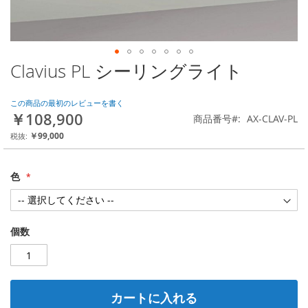
Clavius PL シーリングライト
Skip
to
the
この商品の最初のレビューを書く
beginning
￥108,900
商品番号
AX-CLAV-PL
of
the
￥99,000
images
gallery
色
個数
カートに入れる