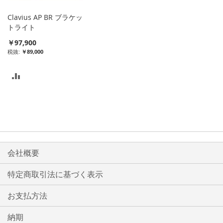
入
入
Clavius AP BR ブラケッ
れ
れ
トライト
￥97,900
る
る
￥89,000
比
較
リ
ス
ト
会社概要
に
特定商取引法に基づく表示
入
お支払方法
れ
る
納期