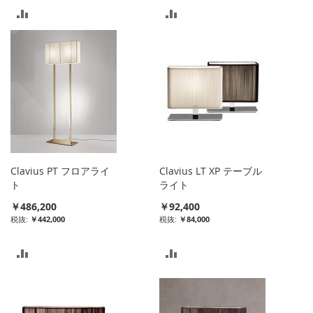
比
比
較
較
リ
リ
ス
ス
ト
ト
に
に
入
入
Clavius PT フロアライ
Clavius LT XP テーブル
れ
れ
ト
ライト
￥486,200
￥92,400
る
る
￥442,000
￥84,000
比
比
較
較
リ
リ