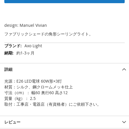
design: Manuel Vivian
ファブリックシェードの角形シーリングライト。
そ
Axo Light
の
約1-3ヶ月
他
の
情
詳細
報
光源：E26 LED電球 60W形×3灯
材質：シルク、鋼クロームメッキ仕上
寸法（cm）： 幅60 奥行60 高さ12
質量（kg）： 2.5
取付：工事店・電器店（有資格者）にご依頼下さい。
レビュー