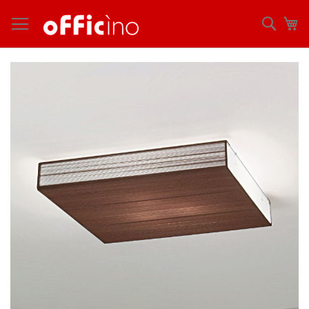
コ
ン
検
マ
テ
索
ン
ツ
Skip
に
to
ス
the
キ
end
ッ
of
プ
the
images
gallery