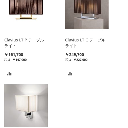
ス
ス
ト
ト
に
に
入
入
Clavius LT P テーブル
Clavius LT G テーブル
れ
れ
ライト
ライト
￥161,700
￥249,700
る
る
￥147,000
￥227,000
比
比
較
較
リ
リ
ス
ス
ト
ト
に
に