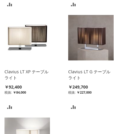
比
比
較
較
リ
リ
ス
ス
ト
ト
に
に
入
入
Clavius LT XP テーブル
Clavius LT G テーブル
れ
れ
ライト
ライト
￥92,400
￥249,700
る
る
￥84,000
￥227,000
比
比
較
較
リ
リ