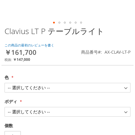
Clavius LT P テーブルライト
Skip
to
the
この商品の最初のレビューを書く
beginning
￥161,700
商品番号
AX-CLAV-LT-P
of
the
￥147,000
images
gallery
色
ボディ
個数