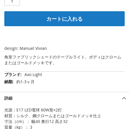
カートに入れる
design: Manuel Vivian
角形ファブリックシェードのテーブルライト。ボディはクローム
またはゴールドメッキです。
そ
Axo Light
の
約1-3ヶ月
他
の
情
詳細
報
光源：E17 LED電球 60W形×2灯
材質：シルク、鋼クロームまたはゴールドメッキ仕上
寸法（cm）： 幅40 奥行12 高さ32
質量（kg）： 3