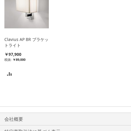
ス
ス
ト
ト
に
に
入
入
Clavius AP BR ブラケッ
れ
れ
トライト
￥97,900
る
る
￥89,000
比
較
リ
ス
ト
会社概要
に