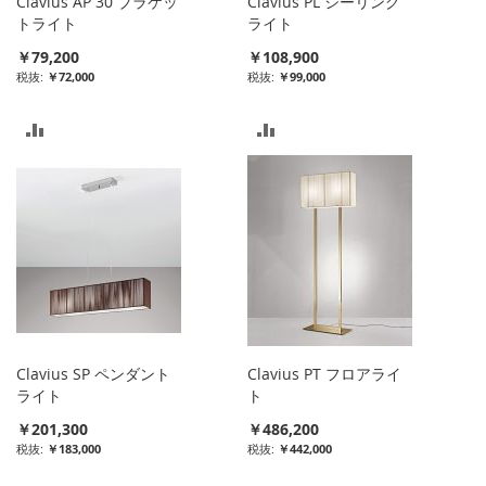
Clavius AP 30 ブラケッ
Clavius PL シーリング
トライト
ライト
￥79,200
￥108,900
￥72,000
￥99,000
比
比
較
較
リ
リ
ス
ス
ト
ト
に
に
入
入
Clavius SP ペンダント
Clavius PT フロアライ
れ
れ
ライト
ト
￥201,300
￥486,200
る
る
￥183,000
￥442,000