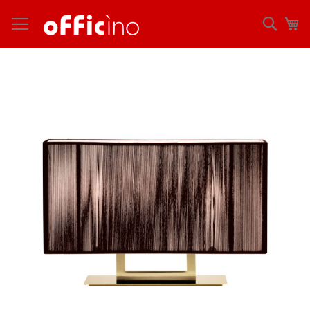
コ
ン
検
マ
テ
索
ン
ツ
Skip
に
to
ス
the
キ
end
ッ
of
プ
the
images
gallery