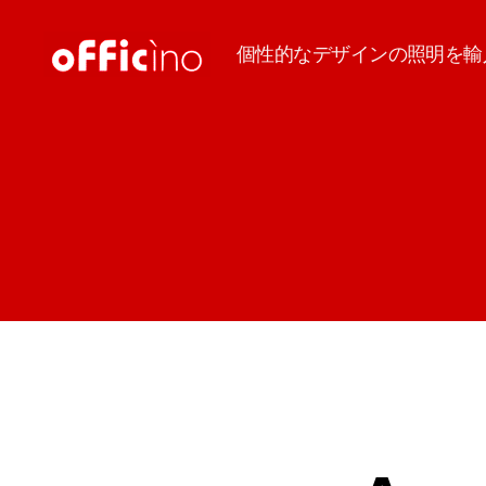
個性的なデザインの照明を輸
輸
入
照
明
の
オ
フ
ィ
チ
ー
ノ