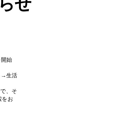
知らせ
を開始
ト→生活
ので、そ
索をお