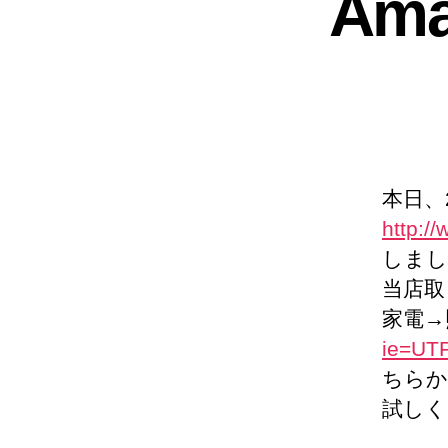
Am
本日、2
http:/
しまし
当店取
家電→
ie=UT
ちらか
試しく