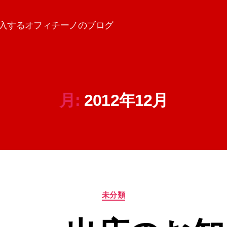
入するオフィチーノのブログ
月:
2012年12月
カ
未分類
テ
ゴ
リ