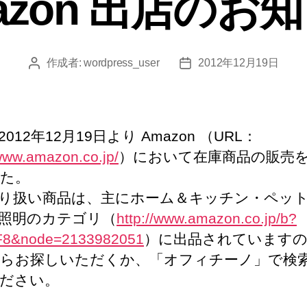
azon 出店のお
ー
作成者:
wordpress_user
2012年12月19日
投
投
稿
稿
者
日
012年12月19日より Amazon （URL：
/www.amazon.co.jp/
）において在庫商品の販売
た。
り扱い商品は、主にホーム＆キッチン・ペッ
照明のカテゴリ（
http://www.amazon.co.jp/b?
F8&node=2133982051
）に出品されています
らお探しいただくか、「オフィチーノ」で検
ださい。